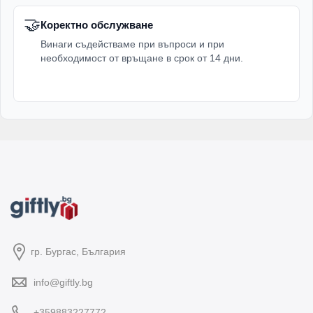
🤝
Коректно обслужване
Винаги съдействаме при въпроси и при
необходимост от връщане в срок от 14 дни.
гр. Бургас, България
info@giftly.bg
+359883227772