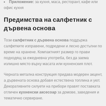
Приложение:
за кухня, маса, ресторант, кафе или
офис кухня
Предимства на салфетник с
дървена основа
Този
салфетник с дървена основа
поддържа
салфетките изправени, подредени и лесно достъпни по
време на хранене. Компактният размер го прави
подходящ за ежедневна употреба, без да заема
излишно място върху масата или кухненския плот.
Черната метална конструкция придава модерен акцент,
а дървената основа добавя естествена топлина и уют.
Декоративните силуети на прибори правят поставката
отличен
кухненски аксесоар
за домове, заведения и
тематично сервиране.