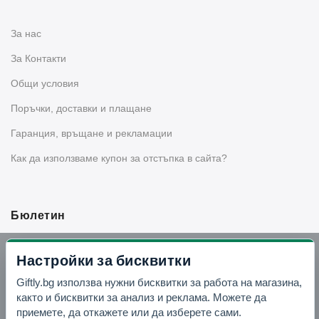
За нас
За Контакти
Общи условия
Поръчки, доставки и плащане
Гаранция, връщане и рекламации
Как да използваме купон за отстъпка в сайта?
Бюлетин
Вземи -10% отстъпка в Telegram
Настройки за бисквитки
Giftly.bg използва нужни бисквитки за работа на магазина,
Отвори Telegram
както и бисквитки за анализ и реклама. Можете да
приемете, да откажете или да изберете сами.