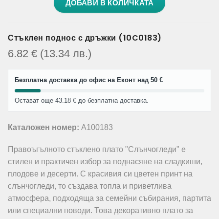
ДОБАВИ В КОЛИЧКАТА
Стъклен поднос с дръжки (10C0183)
6.82
€
(13.34
лв.
)
Безплатна доставка до офис на Еконт над 50 €
Остават още 43.18 € до безплатна доставка.
Каталожен номер:
A100183
Правоъгълното стъклено плато "Слънчогледи" е
стилен и практичен избор за поднасяне на сладкиши,
плодове и десерти. С красивия си цветен принт на
слънчогледи, то създава топла и приветлива
атмосфера, подходяща за семейни събирания, партита
или специални поводи. Това декоративно плато за