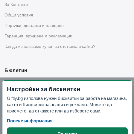
За Контакти
Общи условия
Поръчки, доставки и плащане
Гаранция, връщане и рекламации
Как да използваме купон за отстъпка в сайта?
Бюлетин
Вземи -10% отстъпка в Telegram
Настройки за бисквитки
Giftly.bg използва нужни бисквитки за работа на магазина,
Отвори Telegram
както и бисквитки за анализ и реклама. Можете да
приемете, да откажете или да изберете сами.
Повече информация
Приемам