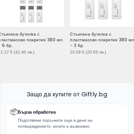
Стъклена бутилка с
Стъклена бутилка с
пластмасово покритие 380 мл.
пластмасово покритие 380 мл
- 6 бр.
- 3 бр.
21.17
€
(41.40
лв.
)
10.58
€
(20.69
лв.
)
Защо да купите от Giftly.bg
📦
Бърза обработка
Подготвяме поръчките още в деня на
потвърждението, когато е възможно.