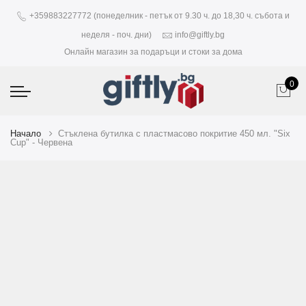
+359883227772 (понеделник - петък от 9.30 ч. до 18,30 ч. събота и
неделя - поч. дни)
info@giftly.bg
Онлайн магазин за подаръци и стоки за дома
0
Начало
Стъклена бутилка с пластмасово покритие 450 мл. "Six
Cup" - Червена