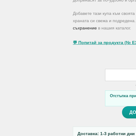
допринасят за по-удобно и ор
Добавете тази купа към своята
храната си свежа и подредена
съхранение
в нашия каталог.
💬 Попитай за продукта (№ E
Отстъпка при 
ДО
Доставка: 1-3 работни дни