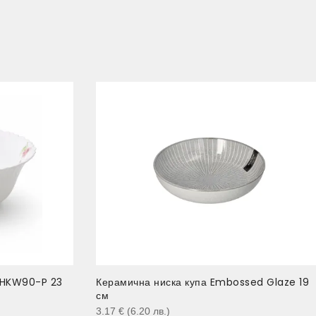
LHKW90-P 23
Керамична ниска купа Embossed Glaze 19
см
3.17
€
(6.20
лв.
)