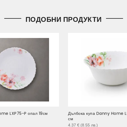
ПОДОБНИ ПРОДУКТИ
ome LXP75-P опал 19см
Дълбока купа Danny Home 
см
)
4.37
€
(8.55
лв.
)