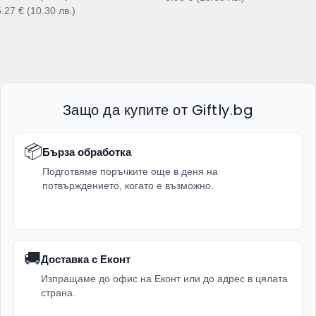
5.27
€
(10.30
лв.
)
Защо да купите от Giftly.bg
📦
Бърза обработка
Подготвяме поръчките още в деня на
потвърждението, когато е възможно.
🚚
Доставка с Еконт
Изпращаме до офис на Еконт или до адрес в цялата
страна.