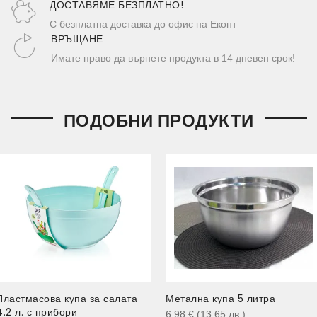
ДОСТАВЯМЕ БЕЗПЛАТНО!
С безплатна доставка до офис на Еконт
ВРЪЩАНЕ
Имате право да върнете продукта в 14 дневен срок!
ПОДОБНИ ПРОДУКТИ
Пластмасова купа за салата
Метална купа 5 литра
4.2 л. с прибори
6.98
€
(13.65
лв.
)