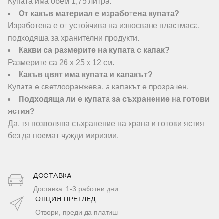
Купата има обем 1,75 литра.
От какъв материал е изработена купата?
Изработена е от устойчива на износване пластмаса,
подходяща за хранителни продукти.
Какви са размерите на купата с капак?
Размерите са 26 х 25 х 12 см.
Какъв цвят има купата и капакът?
Купата е светлооранжева, а капакът е прозрачен.
Подходяща ли е купата за съхранение на готови
ястия?
Да, тя позволява съхранение на храна и готови ястия
без да поемат чужди миризми.
ДОСТАВКA
Доставка: 1-3 работни дни
ОПЦИЯ ПРЕГЛЕД
Отвори, преди да платиш