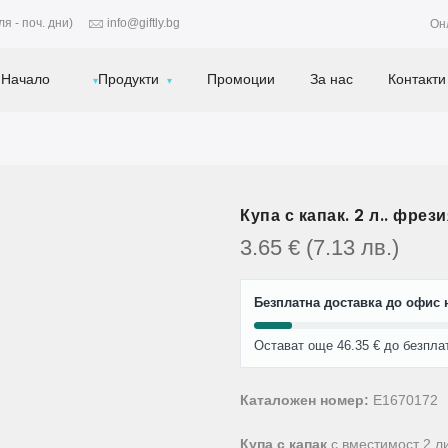
я - поч. дни)
info@giftly.bg
Он
Начало
Продукти
Промоции
За нас
Контакти
Купа с капак. 2 л.. фрез
3.65
€
(7.13
лв.
)
Безплатна доставка до офис н
Остават още 46.35 € до безпла
Каталожен номер:
E1670172
Купа с капак
с вместимост 2 л