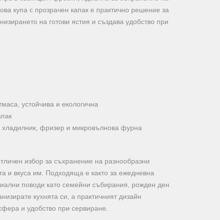
сова купа с прозрачен капак е практично решение за
анизирането на готови ястия и създава удобство при
маса, устойчива и екологична
апак
 хладилник, фризер и микровълнова фурна
тличен избор за съхранение на разнообразни
тта и вкуса им. Подходяща е както за ежедневна
ециални поводи като семейни събирания, рожден ден
анизирате кухнята си, а практичният дизайн
сфера и удобство при сервиране.