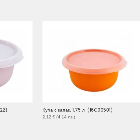
522)
Купа с капак. 1.75 л. (16C90501)
2.12
€
(4.14
лв.
)