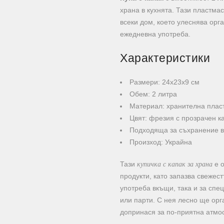
храна в кухнята. Тази пластма
всеки дом, което улеснява орг
ежедневна употреба.
Характеристики
Размери: 24х23х9 см
Обем: 2 литра
Материал: хранителна пласт
Цвят: фрезия с прозрачен к
Подходяща за съхранение в
Произход: Украйна
купичка с капак за храна
Тази
е о
продукти, като запазва свежес
употреба вкъщи, така и за сп
или парти. С нея лесно ще орг
допринася за по-приятна атмо