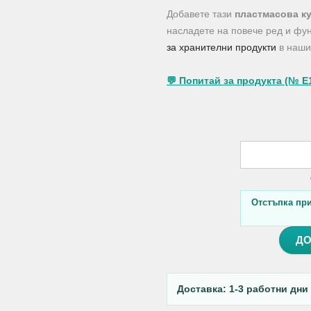
Добавете тази
пластмасова ку
насладете на повече ред и фу
за хранителни продукти
в нашия
💬 Попитай за продукта (№ E
Отстъпка при 
ДО
Доставка: 1-3 работни дни