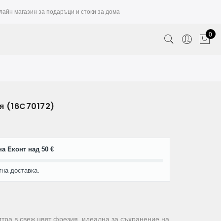
лайн магазин за подаръци и стоки за дома
0
ия (16C70172)
а Еконт над 50 €
тна доставка.
итра в свеж цвят фрезия, идеална за съхранение на