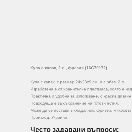
Купа с капак, 2 л., фрезия (16C70172)
Купа с капак, с размер 24х23х9 см. и с обем 2 л.
Изработена е от хранителна пластмаса, която е из
Практична и удобна за използване, с красив дизайн 
Подходяща е за съхранение на готови ястия.
Може да се постави в хладилник, фризер, микровъ
Произход: Украйна
Често задавани въпроси: