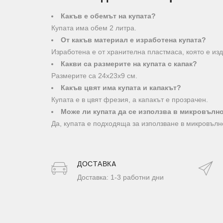
Какъв е обемът на купата?
Купата има обем 2 литра.
От какъв материал е изработена купата?
Изработена е от хранителна пластмаса, която е из
Какви са размерите на купата с капак?
Размерите са 24х23х9 см.
Какъв цвят има купата и капакът?
Купата е в цвят фрезия, а капакът е прозрачен.
Може ли купата да се използва в микровълн
Да, купата е подходяща за използване в микровълн
ДОСТАВКA
Доставка: 1-3 работни дни