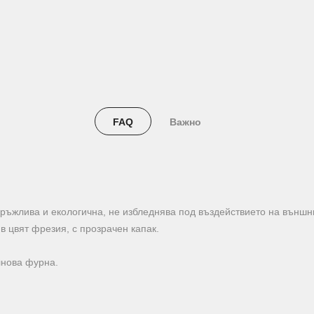
FAQ
Важно
дръжлива и екологична, не избледнява под въздействието на външн
в цвят фрезия, с прозрачен капак.
лнова фурна.