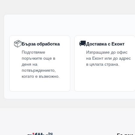
📦
🚚
Бърза обработка
Доставка с Еконт
Подготвяме
Изпращаме до офис
поръчките още в
на Еконт или до адрес
деня на
в цялата страна.
потвърждението,
когато е възможно.