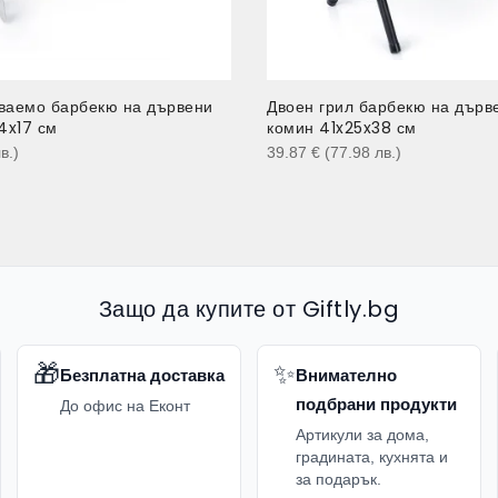
ваемо барбекю на дървени
Двоен грил барбекю на дърв
4x17 см
комин 41x25x38 см
в.
)
39.87
€
(77.98
лв.
)
Защо да купите от Giftly.bg
🎁
✨
Безплатна доставка
Внимателно
подбрани продукти
До офис на Еконт
Артикули за дома,
градината, кухнята и
за подарък.