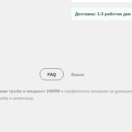
Доставка: 1-3 работни дни
FAQ
Важно
аеми тръби и мощност 2400W
е перфектното решение за домашнот
риба и зеленчуци.