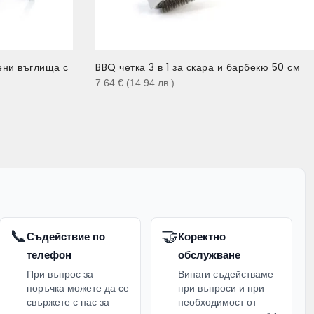
ени въглища с
BBQ четка 3 в 1 за скара и барбекю 50 см
7.64
€
(14.94
лв.
)
📞
🤝
Съдействие по
Коректно
телефон
обслужване
При въпрос за
Винаги съдействаме
поръчка можете да се
при въпроси и при
свържете с нас за
необходимост от