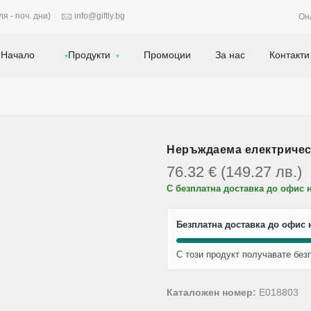
я - поч. дни)
info@giftly.bg
Он
Начало
Продукти
Промоции
За нас
Контакти
Неръждаема електрическ
76.32
€
(149.27
лв.
)
С безплатна доставка до офис 
Безплатна доставка до офис н
С този продукт получавате без
Каталожен номер:
E018803