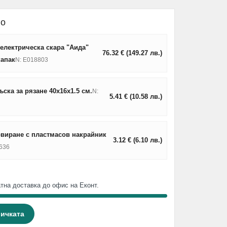
но
електрическа скара "Аида"
76.32
€
(149.27
лв.
)
капак
N: E018803
ска за рязане 40х16х1.5 см.
N:
5.41
€
(10.58
лв.
)
рвиране с пластмасов накрайник
3.12
€
(6.10
лв.
)
636
тна доставка до офис на Еконт.
личката