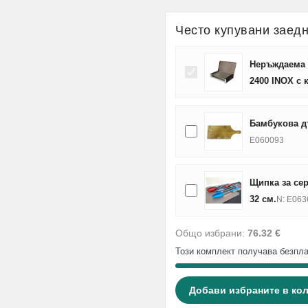
Често купувани заед
Неръждаема 
2400 INOX с 
Бамбукова дъ
E060093
Щипка за се
32 см.
N: E063
Общо избрани:
76.32 €
Този комплект получава безпла
Добави избраните в ко