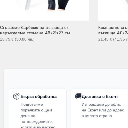
Сгъваемо барбекю на въглища от
Компактно сгъ
неръждаема стомана 46x21x27 см
въглища 40x2
15.75
€
(30.80
лв.
)
21.45
€
(41.95
л
📦
🚚
Бърза обработка
Доставка с Еконт
Подготвяме
Изпращаме до офис
поръчките още в
на Еконт или до адрес
деня на
в цялата страна.
потвърждението,
когато е възможно.