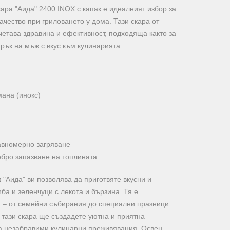
ра "Аида" 2400 INOX с капак е идеалният избор за
качество при гриловането у дома. Тази скара от
четава здравина и ефективност, подходяща както за
арък на мъж с вкус към кулинарията.
ана (инокс)
авномерно загряване
обро запазване на топлината
к
"Аида" ви позволява да приготвяте вкусни и
ба и зеленчуци с лекота и бързина. Тя е
 – от семейни събирания до специални празници
 тази скара ще създадете уютна и приятна
а незабравими кулинарни преживявания. Освен