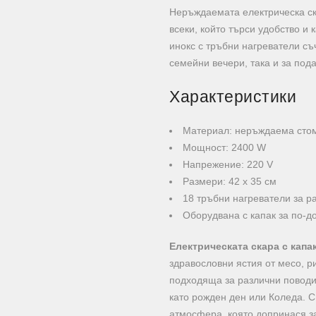
Неръждаемата електрическа ска
всеки, който търси удобство и 
инокс с тръбни нагреватели съ
семейни вечери, така и за под
Характеристики
Материал: неръждаема стом
Мощност: 2400 W
Напрежение: 220 V
Размери: 42 х 35 см
18 тръбни нагреватели за р
Оборудвана с капак за по-д
Електрическата скара с капа
здравословни ястия от месо, ри
подходяща за различни поводи
като рожден ден или Коледа. С
атмосфера, която допринася з