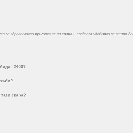
а за здравословно приготвяне на храна и предлага удобство за вашия д
"Аида" 2400?
тръби?
 тази скара?