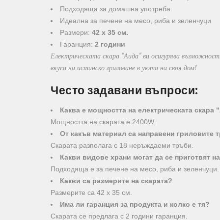
Подходяща за домашна употреба
Идеална за печене на месо, риба и зеленчуци
Размери:
42 х 35 см.
Гаранция:
2 години
Електрическата скара "Аида" ви осигурява възможностт
вкуса на истинско гриловане в уюта на своя дом!
Често задавани въпроси:
Каква е мощността на електрическата скара 
Мощността на скарата е 2400W.
От какъв материал са направени гриловите 
Скарата разполага с 18 неръждаеми тръби.
Какви видове храни могат да се приготвят на
Подходяща е за печене на месо, риба и зеленчуци.
Какви са размерите на скарата?
Размерите са 42 х 35 см.
Има ли гаранция за продукта и колко е тя?
Скарата се предлага с 2 години гаранция.