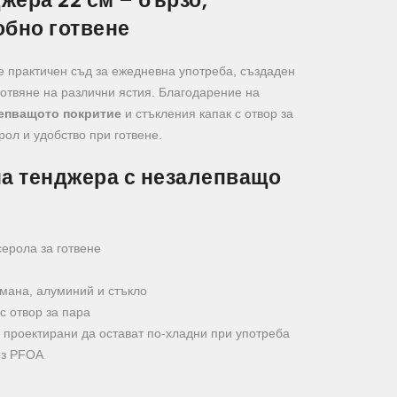
ера 22 см – бързо,
обно готвене
е практичен съд за ежедневна употреба, създаден
отвяне на различни ястия. Благодарение на
епващото покритие
и стъкления капак с отвор за
рол и удобство при готвене.
на тенджера с незалепващо
серола за готвене
ана, алуминий и стъкло
с отвор за пара
 проектирани да остават по-хладни при употреба
ез PFOA