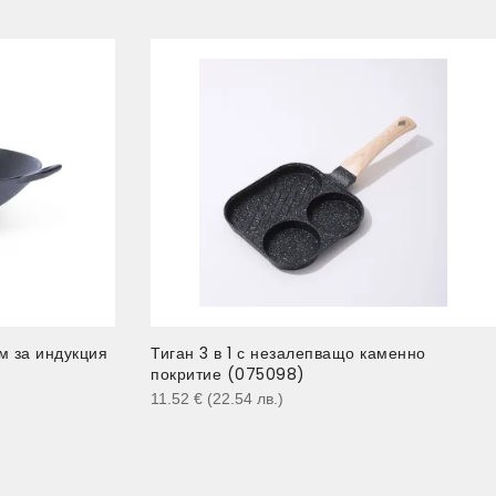
см за индукция
Тиган 3 в 1 с незалепващо каменно
покритие (075098)
11.52
€
(22.54
лв.
)