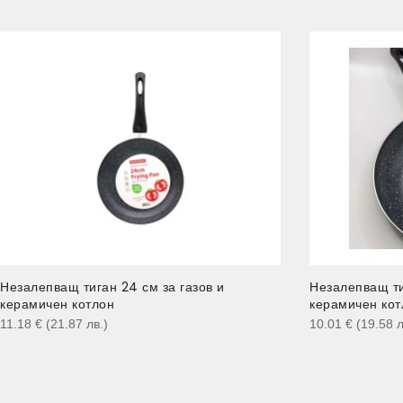
Незалепващ тиган 24 см за газов и
Незалепващ ти
керамичен котлон
керамичен кот
11.18
€
(21.87
лв.
)
10.01
€
(19.58
л