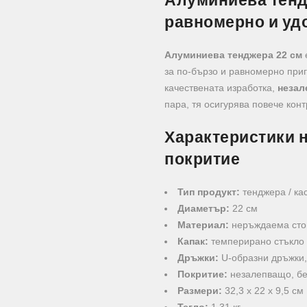
Алуминиева тендж
равномерно и уд
Алуминиева тенджера 22 см
за по-бързо и равномерно приг
качествената изработка,
незал
пара, тя осигурява повече конт
Характеристики 
покритие
Тип продукт:
тенджера / ка
Диаметър:
22 см
Материал:
неръждаема стом
Капак:
темперирано стъкло 
Дръжки:
U-образни дръжки,
Покритие:
незалепващо, б
Размери:
32,3 x 22 x 9,5 см