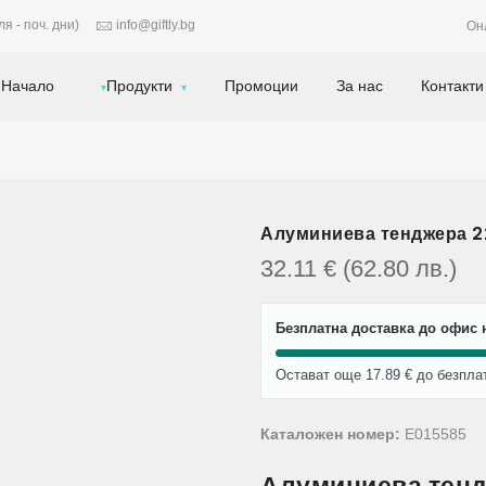
я - поч. дни)
info@giftly.bg
Он
Начало
Продукти
Промоции
За нас
Контакти
Алуминиева тенджера 22
32.11
€
(62.80
лв.
)
Безплатна доставка до офис н
Остават още 17.89 € до безпла
Каталожен номер:
E015585