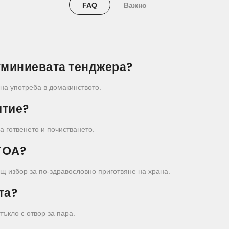
FAQ
Важно
луминиевата тенджера?
на употреба в домакинството.
итие?
а готвенето и почистването.
FOA?
ящ избор за по-здравословно приготвяне на храна.
та?
ъкло с отвор за пара.