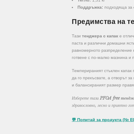
Тегло:
1,31 кг
Поддръжка:
подходяща за
Предимства на те
Тази
тенджера с капак
е отлич
паста и различни домашни яст
равномерното разпределение н
готвене с по-малко мазнина и 
Темперираният стъклен капак 
да го прекъсвате, а отворът з
и балансираният размер правят
Изберете тази
PFOA free тендж
здравословно, лесно и приятно го
💬 Попитай за продукта (№ E