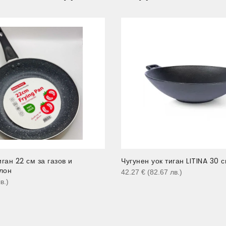
ган 22 см за газов и
Чугунен уок тиган LITINA 30 
лон
42.27
€
(82.67
лв.
)
в.
)