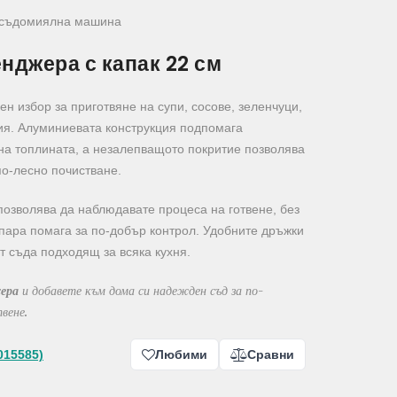
 съдомиялна машина
нджера с капак 22 см
ен избор за приготвяне на супи, сосове, зеленчуци,
ия. Алуминиевата конструкция подпомага
а топлината, а незалепващото покритие позволява
по-лесно почистване.
позволява да наблюдавате процеса на готвене, без
а пара помага за по-добър контрол. Удобните дръжки
 съда подходящ за всяка кухня.
ера
и добавете към дома си надежден съд за по-
твене.
015585)
Любими
Сравни