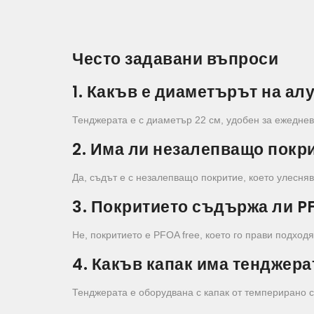
Често задавани въпроси
1. Какъв е диаметърът на а
Тенджерата е с диаметър 22 см, удобен за ежеднев
2. Има ли незалепващо покр
Да, съдът е с незалепващо покритие, което улесняв
3. Покритието съдържа ли P
Не, покритието е PFOA free, което го прави подход
4. Какъв капак има тенджера
Тенджерата е оборудвана с капак от темперирано ст