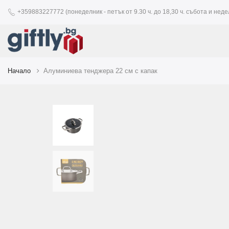
+359883227772 (понеделник - петък от 9.30 ч. до 18,30 ч. събота и недел
Начало
Алуминиева тенджера 22 см с капак