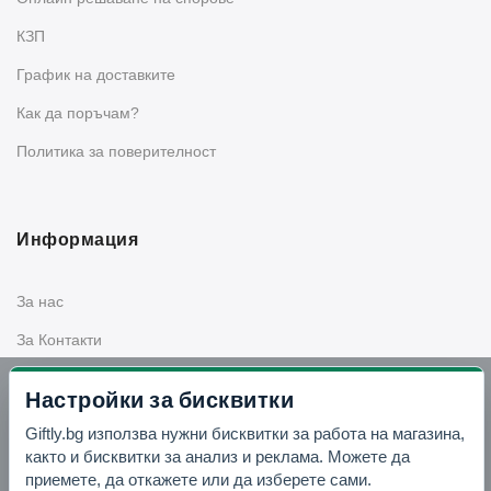
КЗП
График на доставките
Как да поръчам?
Политика за поверителност
Информация
За нас
За Контакти
Общи условия
Настройки за бисквитки
Поръчки, доставки и плащане
Giftly.bg използва нужни бисквитки за работа на магазина,
Гаранция, връщане и рекламации
както и бисквитки за анализ и реклама. Можете да
приемете, да откажете или да изберете сами.