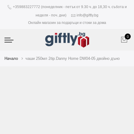
+359883227772 (понеделник - петък от 9.30 ч. до 18,30 ч. събота и
неделя - поч. дни)
info@giftly.bg
Онлайн магазин за подаръци и стоки за дома
0
Начало
чаши 250мл 2бр.Danny Home DW04-05 двойно дъно