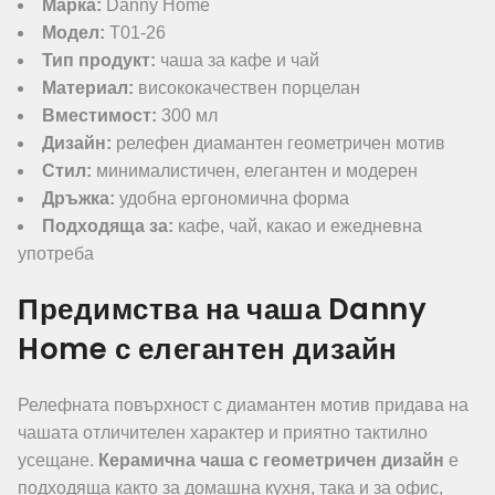
Марка:
Danny Home
Модел:
T01-26
Тип продукт:
чаша за кафе и чай
Материал:
висококачествен порцелан
Вместимост:
300 мл
Дизайн:
релефен диамантен геометричен мотив
Стил:
минималистичен, елегантен и модерен
Дръжка:
удобна ергономична форма
Подходяща за:
кафе, чай, какао и ежедневна
употреба
Предимства на чаша Danny
Home с елегантен дизайн
Релефната повърхност с диамантен мотив придава на
чашата отличителен характер и приятно тактилно
усещане.
Керамична чаша с геометричен дизайн
е
подходяща както за домашна кухня, така и за офис,