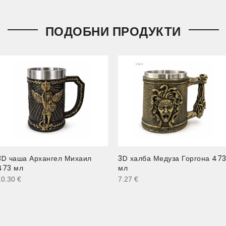
ПОДОБНИ ПРОДУКТИ
3D чаша Архангел Михаил
3D халба Медуза Горгона 47
473 мл
мл
10.30
€
7.27
€