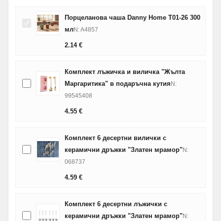
Порцеланова чаша Danny Home T01-26 300
мл
N: A4857
2.14
€
Комплект лъжичка и виличка "Жълта
Маргаритика" в подаръчна кутия
N:
99545408
4.55
€
Комплект 6 десертни вилички с
керамични дръжки "Златен мрамор"
N:
068737
4.59
€
Комплект 6 десертни лъжички с
керамични дръжки "Златен мрамор"
N: