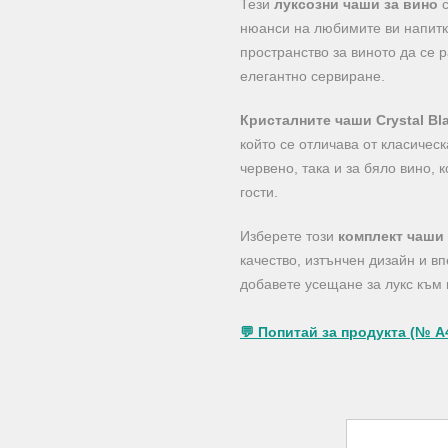
Тези
луксозни чаши за вино
с
нюанси на любимите ви напитк
пространство за виното да се 
елегантно сервиране.
Кристалните чаши Crystal Bl
който се отличава от класичес
червено, така и за бяло вино, 
гости.
Изберете този
комплект чаши 
качество, изтънчен дизайн и в
добавете усещане за лукс към в
💬 Попитай за продукта (№ A