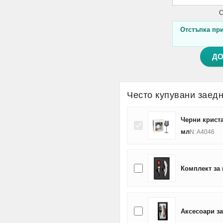
О
Отстъпка при 
ДО
Често купувани заед
Черни криста
мл
N: A4046
Комплект за 
Аксесоари за