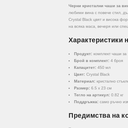
Черни кристални чаши за вин
любими вина с повече стил, дъ
Crystal Black цвят и висока фо
на всяка маса, вечеря или спе
Характеристики н
Продукт:
комплект чаши за
Брой в комплект:
4 броя
Капацитет:
450 мл
Цвят:
Crystal Black
Материал:
кристално стъкл
Размер:
6.5 x 23 см
Тегло на артикул:
0.82 кг
Поддръжка:
само ръчно из
Предимства на ко