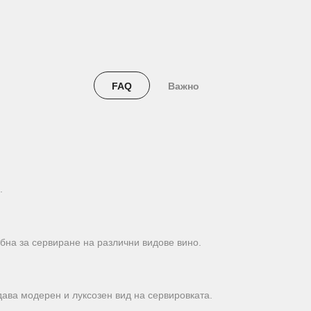
FAQ
Важно
.
обна за сервиране на различни видове вино.
идава модерен и луксозен вид на сервировката.