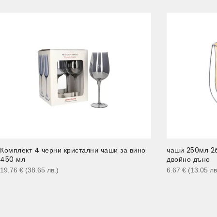
Комплект 4 черни кристални чаши за вино
чаши 250мл 
450 мл
двойно дъно
19.76
€
(38.65
лв.
)
6.67
€
(13.05
лв