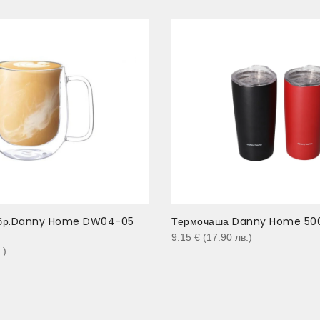
2бр.Danny Home DW04-05
Термочаша Danny Home 500
9.15
€
(17.90
лв.
)
.
)