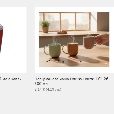
 мл с капак
Порцеланова чаша Danny Home T01-26
300 мл
2.14
€
(4.19
лв.
)