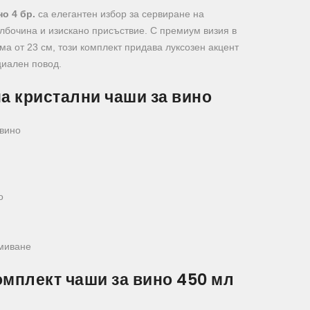
о 4 бр.
са елегантен избор за сервиране на
лбочина и изискано присъствие. С премиум визия в
рма от 23 см, този комплект придава луксозен акцент
циален повод.
а кристални чаши за вино
 вино
о
миване
мплект чаши за вино 450 мл