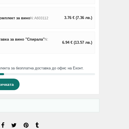
3.76
€
(7.36
лв.
)
омплект за вино
N: A603112
авка за вино "Спирала"
N:
6.94
€
(13.57
лв.
)
лекта за безплатна доставка до офис на Еконт.
личката