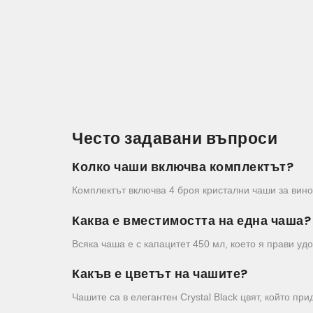
Често задавани въпроси
Колко чаши включва комплектът?
Комплектът включва 4 броя кристални чаши за вино
Каква е вместимостта на една чаша?
Всяка чаша е с капацитет 450 мл, което я прави уд
Какъв е цветът на чашите?
Чашите са в елегантен Crystal Black цвят, който пр