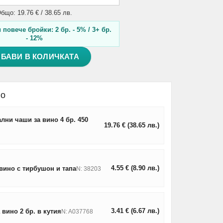
бщо: 19.76 € / 38.65 лв.
повече бройки: 2 бр. - 5% / 3+ бр.
- 12%
БАВИ В КОЛИЧКАТА
но
лни чаши за вино 4 бр. 450
19.76
€
(38.65
лв.
)
4.55
€
(8.90
лв.
)
вино с тирбушон и тапа
N: 38203
3.41
€
(6.67
лв.
)
 вино 2 бр. в кутия
N: A037768