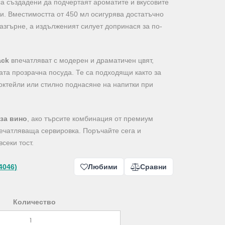
а създадени да подчертаят ароматите и вкусовите
и. Вместимостта от 450 мл осигурява достатъчно
разгърне, а издълженият силует допринася за по-
ack
впечатляват с модерен и драматичен цвят,
ката прозрачна посуда. Те са подходящи както за
коктейли или стилно поднасяне на напитки при
за вино
, ако търсите комбинация от премиум
печатляваща сервировка. Поръчайте сега и
секи тост.
4046)
Любими
Сравни
Количество