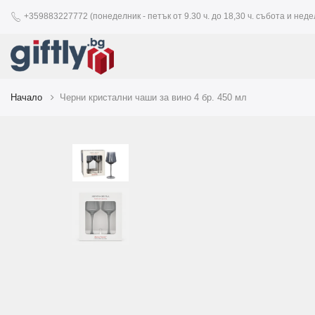
+359883227772 (понеделник - петък от 9.30 ч. до 18,30 ч. събота и недел
Начало
Черни кристални чаши за вино 4 бр. 450 мл