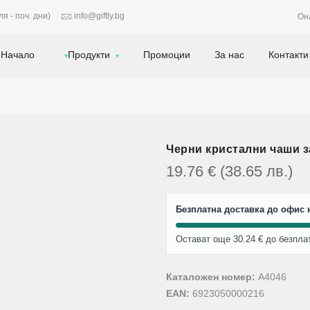
я - поч. дни)
info@giftly.bg
Он
Начало
Продукти
Промоции
За нас
Контакти
Черни кристални чаши з
19.76
€
(38.65
лв.
)
Безплатна доставка до офис н
Остават още 30.24 € до безпла
Каталожен номер:
A4046
EAN:
6923050000216