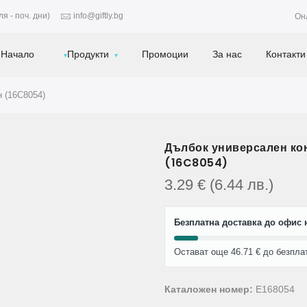
я - поч. дни)
info@giftly.bg
Он
Начало
Продукти
Промоции
За нас
Контакти
н (16C8054)
Дълбок универсален кон
(16C8054)
3.29
€
(6.44
лв.
)
Безплатна доставка до офис н
Остават още 46.71 € до безпла
Каталожен номер:
E168054