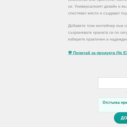
си. Универсалният дизайн и въ
спестяват място и създават п
Добавете този контейнер към с
съхранявате храната си по сиг
изберете практичен и надежден
💬 Попитай за продукта (№ E
Отстъпка при 
ДО