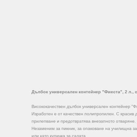
Дълбок универсален контейнер "Фиеста", 2 л., 
Висококачествен дълбок универсален контейнер "Фи
Изработен е от качествен полипропилен. С красив д
прилепване и предотвратява внезапното отваряне.
Незаменим за пикник, за опаковане на училищна за
или като купичка за салата.