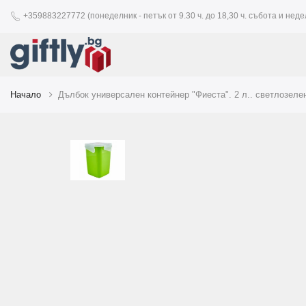
+359883227772 (понеделник - петък от 9.30 ч. до 18,30 ч. събота и недел
Начало
Дълбок универсален контейнер "Фиеста". 2 л.. светлозеле