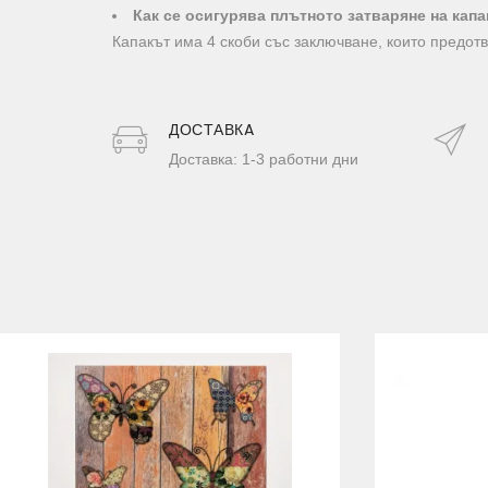
Как се осигурява плътното затваряне на капа
Капакът има 4 скоби със заключване, които предот
ДОСТАВКA
Доставка: 1-3 работни дни