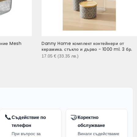
ение Mesh
Danny Home комплект контейнери от
керамика. стъкло и дърво - 1000 ml. 3 бр.
17.05
€
(33.35
лв.
)
📞
🤝
Съдействие по
Коректно
телефон
обслужване
При въпрос за
Винаги съдействаме