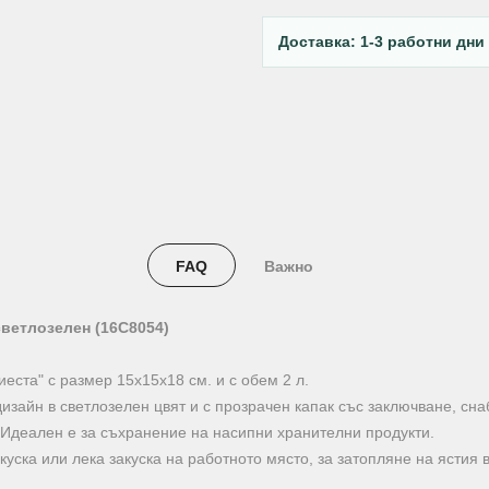
Доставка: 1-3 работни дни
FAQ
Важно
светлозелен (16C8054)
еста" с размер 15х15х18 см. и с обем 2 л.
изайн в светлозелен цвят и с прозрачен капак със заключване, снаб
 Идеален е за съхранение на насипни хранителни продукти.
куска или лека закуска на работното място, за затопляне на ястия