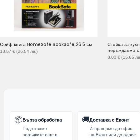
Сейф книга HomeSafe BookSafe 26.5 см
Стойка за кухн
неръждаема с
13.57
€
(26.54
лв.
)
8.00
€
(15.65
лв
📦
🚚
Бърза обработка
Доставка с Еконт
Подготвяме
Изпращаме до офис
поръчките още в
на Еконт или до адрес