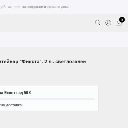
лайн магазин за подаръци и стоки за дома
0
тейнер "Фиеста". 2 л.. светлозелен
а Еконт над 50 €
тна доставка.