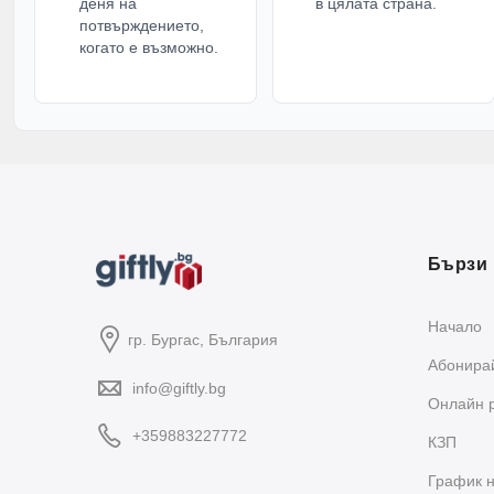
деня на
в цялата страна.
потвърждението,
когато е възможно.
Бързи 
Начало
гр. Бургас, България
Абонирай
info@giftly.bg
Oнлайн 
+359883227772
КЗП
График н