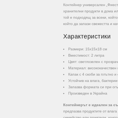
Контейнер универсален „Фиест
хранителни продукти в дома ил
той е подходящ за всеки, койт
който да запази свежестта и ка
Характеристики
Размери: 15х15х18 см
Вместимост: 2 литра
Цвят: светлозелен с прозрач
Материал: висококачествен
Капак с 4 скоби за плътно и
Устойчив на влага, бактери
Запазва формата си при огъ
Произведен в Украйна
Контейнерът е идеален за съ
предпазва продуктите от влаг
семейство или приятели, които