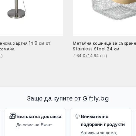
енска хартия 14.9 см от
Метална кошница за съхран
томана
Stainless Steel 24 см
.
)
7.64
€
(14.94
лв.
)
Защо да купите от Giftly.bg
🎁
✨
Безплатна доставка
Внимателно
подбрани продукти
До офис на Еконт
Артикули за дома,