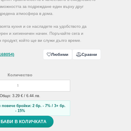
зможността за подреждане един върху друг
одредена атмосфера в дома.
воята кухня и се насладете на удобството да
урен и хигиеничен начин. Поръчайте сега и
 продукт, който ще ви служи дълго време.
168054)
Любими
Сравни
Количество
Общо: 3.29 € / 6.44 лв.
повече бройки: 2 бр. - 7% / 3+ бр.
- 15%
БАВИ В КОЛИЧКАТА