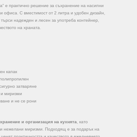
а“ е практично решение за съхранение на насипни
и офиса. С вместимост от 2 литра и удобен дизайн,
о търси надежден и лесен за употреба контейнер,
чеството на храната.
ен капак
 полипропилен
 сигурно затваряне
и и миризми
ване и не се рони
хранение и организация на кухнята
, като
а и нежелани миризми. Подходящ е за подарък на
 ценят практичността и качеството в ежедневието