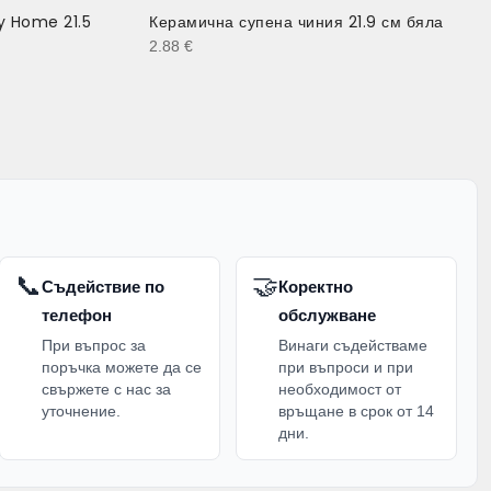
y Home 21.5
Керамична супена чиния 21.9 см бяла
2.88
€
📞
🤝
Съдействие по
Коректно
телефон
обслужване
При въпрос за
Винаги съдействаме
поръчка можете да се
при въпроси и при
свържете с нас за
необходимост от
уточнение.
връщане в срок от 14
дни.