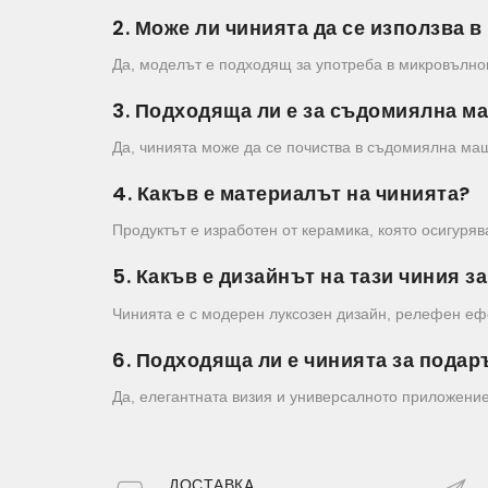
2. Може ли чинията да се използва
Да, моделът е подходящ за употреба в микровълнов
3. Подходяща ли е за съдомиялна м
Да, чинията може да се почиства в съдомиялна маш
4. Какъв е материалът на чинията?
Продуктът е изработен от керамика, която осигуряв
5. Какъв е дизайнът на тази чиния з
Чинията е с модерен луксозен дизайн, релефен ефе
6. Подходяща ли е чинията за подар
Да, елегантната визия и универсалното приложение
ДОСТАВКA