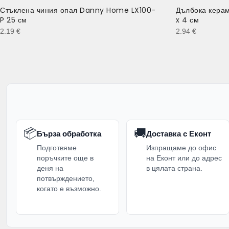
Стъклена чиния опал Danny Home LX100-
Дълбока кера
P 25 см
x 4 см
2.19
€
2.94
€
📦
🚚
Бърза обработка
Доставка с Еконт
Подготвяме
Изпращаме до офис
поръчките още в
на Еконт или до адрес
деня на
в цялата страна.
потвърждението,
когато е възможно.