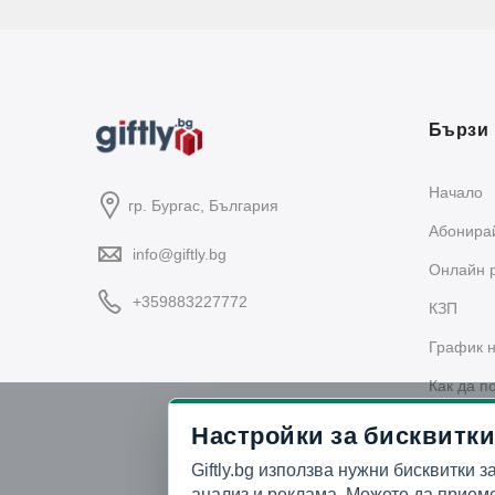
Бързи 
Начало
гр. Бургас, България
Абонирай
info@giftly.bg
Oнлайн 
+359883227772
КЗП
График н
Как да п
Политика
Настройки за бисквитки
Giftly.bg използва нужни бисквитки з
анализ и реклама. Можете да приеме