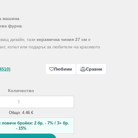
а машина
ова фурна
яващ дизайн, тази
керамична чиния 27 см
е
ант, хотел или подарък за любители на красивото
4510)
Любими
Сравни
Количество
Общо: 4.46 €
повече бройки: 2 бр. - 7% / 3+ бр.
- 15%