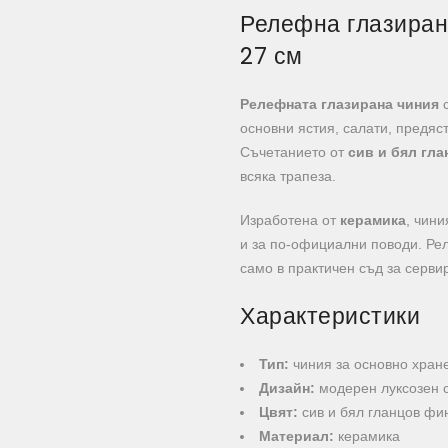
Релефна глазиран
27 см
Релефната глазирана чиния
с
основни ястия, салати, предя
Съчетанието от
сив и бял гл
всяка трапеза.
Изработена от
керамика
, чини
и за по-официални поводи. Ре
само в практичен съд за сервир
Характеристики
Тип:
чиния за основно хран
Дизайн:
модерен луксозен с
Цвят:
сив и бял гланцов ф
Материал:
керамика