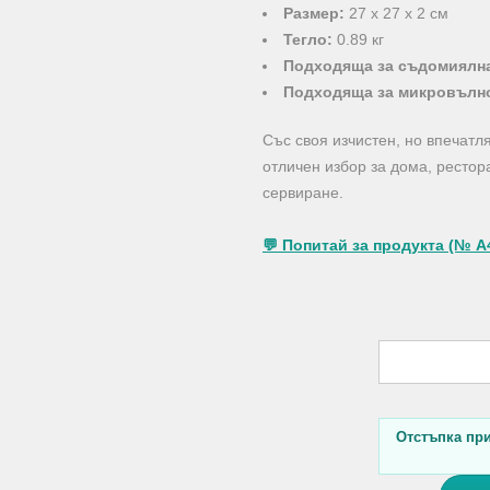
Размер:
27 х 27 х 2 см
Тегло:
0.89 кг
Подходяща за съдомиялн
Подходяща за микровълн
Със своя изчистен, но впечатл
отличен избор за дома, рестор
сервиране.
💬 Попитай за продукта (№ A
Отстъпка при 