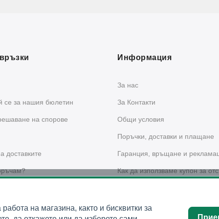
връзки
Информация
За нас
 се за нашия бюлетин
За Контакти
решаване на спорове
Общи условия
Поръчки, доставки и плащане
а доставките
Гаранция, връщане и реклама
оръчам?
Как да използваме купон за отс
сайта?
 за поверителност
а работа на магазина, както и бисквитки за
Прие
те, да откажете или да изберете сами.