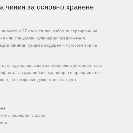
а чиния за основно хранене
 диаметър
27 см
е стилен избор за сервиране на
стия или специални кулинарни предложения.
анцов финиш
придава модерен и луксозен вид на
ята е подходяща както за ежедневна употреба, така
лефната глазура добавя характер и я превръща не
ане, но и в красив декоративен акцент.
ене
тил с релефна глазура
иниш