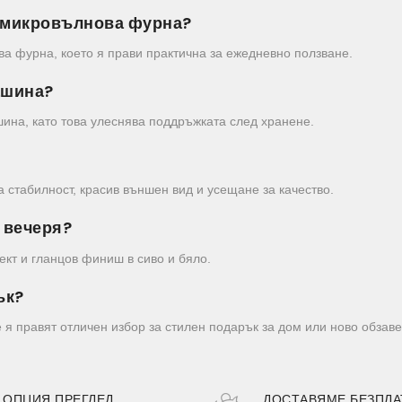
 в микровълнова фурна?
а фурна, което я прави практична за ежедневно ползване.
ашина?
ина, като това улеснява поддръжката след хранене.
а стабилност, красив външен вид и усещане за качество.
а вечеря?
кт и гланцов финиш в сиво и бяло.
ък?
 я правят отличен избор за стилен подарък за дом или ново обзав
ОПЦИЯ ПРЕГЛЕД
ДОСТАВЯМЕ БЕЗПЛА