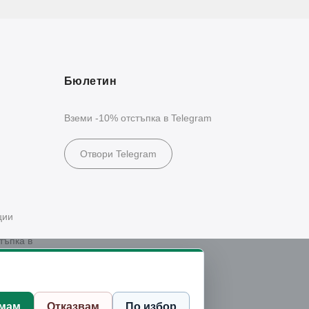
Бюлетин
Вземи -10% отстъпка в Telegram
Отвори Telegram
ции
тъпка в
мам
Отказвам
По избор