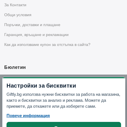
За Контакти
Общи условия
Поръчки, доставки и плащане
Гаранция, връщане и рекламации
Как да използваме купон за отстъпка в сайта?
Бюлетин
Вземи -10% отстъпка в Telegram
Настройки за бисквитки
Giftly.bg използва нужни бисквитки за работа на магазина,
Отвори Telegram
както и бисквитки за анализ и реклама. Можете да
приемете, да откажете или да изберете сами.
Повече информация