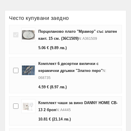
Често купувани заедно
Порцеланово плато "Мрамор" със златен
кант. 15 см. (36C1509)
N: A361509
5.06
€
(9.89
лв.
)
Комплект 6 десертни вилички с
керамични дръжки "Златно перо"
N:
068735
4.59
€
(8.97
лв.
)
Комплект чаши за вино DANNY HOME CB-
13 2 броя
N: A4445
10.81
€
(21.14
лв.
)