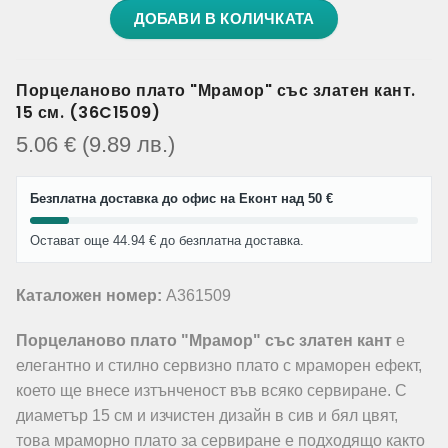
ДОБАВИ В КОЛИЧКАТА
Порцеланово плато "Мрамор" със златен кант.
15 см. (36C1509)
5.06
€
(9.89
лв.
)
Безплатна доставка до офис на Еконт над 50 €
Остават още 44.94 € до безплатна доставка.
Каталожен номер:
A361509
Порцеланово плато "Мрамор" със златен кант
е
елегантно и стилно сервизно плато с мраморен ефект,
което ще внесе изтънченост във всяко сервиране. С
диаметър 15 см и изчистен дизайн в сив и бял цвят,
това мраморно плато за сервиране е подходящо както