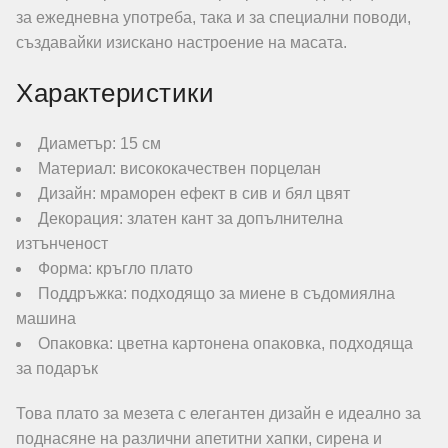
за ежедневна употреба, така и за специални поводи,
създавайки изискано настроение на масата.
Характеристики
Диаметър: 15 см
Материал: висококачествен порцелан
Дизайн: мраморен ефект в сив и бял цвят
Декорация: златен кант за допълнителна
изтънченост
Форма: кръгло плато
Поддръжка: подходящо за миене в съдомиялна
машина
Опаковка: цветна картонена опаковка, подходяща
за подарък
Това плато за мезета с елегантен дизайн е идеално за
поднасяне на различни апетитни хапки, сирена и