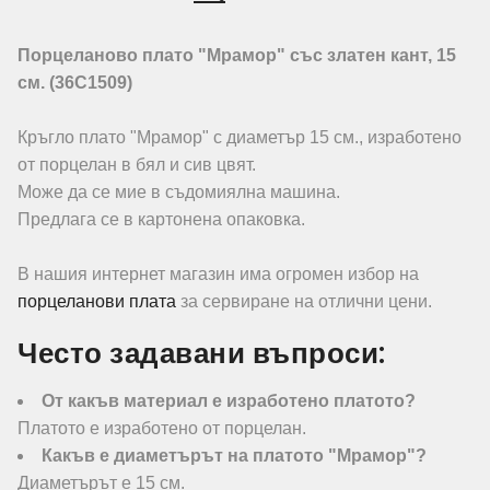
Порцеланово плато "Мрамор" със златен кант, 15
см. (36C1509)
Кръгло плато "Мрамор" с диаметър 15 см., изработено
от порцелан в бял и сив цвят.
Може да се мие в съдомиялна машина.
Предлага се в картонена опаковка.
В нашия интернет магазин има огромен избор на
порцеланови плата
за сервиране на отлични цени.
Често задавани въпроси:
От какъв материал е изработено платото?
Платото е изработено от порцелан.
Какъв е диаметърът на платото "Мрамор"?
Диаметърът е 15 см.