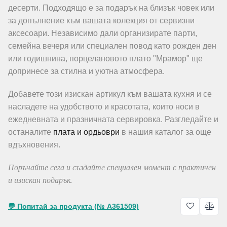
десерти. Подходящо е за подарък на близък човек или
за допълнение към вашата колекция от сервизни
аксесоари. Независимо дали организирате парти,
семейна вечеря или специален повод като рожден ден
или годишнина, порцелановото плато "Мрамор" ще
допринесе за стилна и уютна атмосфера.
Добавете този изискан артикул към вашата кухня и се
насладете на удобството и красотата, които носи в
ежедневната и празничната сервировка. Разгледайте и
останалите
плата и ордьоври
в нашия каталог за още
вдъхновения.
Поръчайте сега и създайте специален момент с практичен
и изискан подарък.
💬 Попитай за продукта (№ A361509)