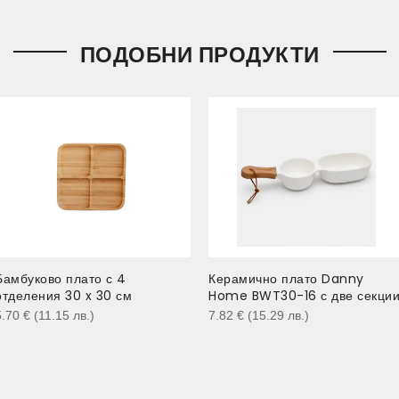
ПОДОБНИ ПРОДУКТИ
Бамбуково плато с 4
Керамично плато Danny
отделения 30 x 30 см
Home BWT30-16 с две секци
5.70
€
(11.15
лв.
)
7.82
€
(15.29
лв.
)