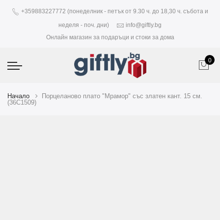
+359883227772 (понеделник - петък от 9.30 ч. до 18,30 ч. събота и
неделя - поч. дни)
info@giftly.bg
Онлайн магазин за подаръци и стоки за дома
0
Начало
Порцеланово плато "Мрамор" със златен кант. 15 см.
(36C1509)