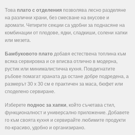
Това
плато с отделения
позволява лесно разделяне
на различни храни, без смесване на вкусове и
аромати. Четирите секции са удобни за поднасяне на
комбинации от плодове, ядки, сладкиши, солени хапки
или мезета.
Бамбуковото плато
добавя естествена топлина към
всяка сервировка и се вписва отлично в модерна,
рустик или минималистична кухня. Повдигнатите
ръбове помагат храната да остане добре подредена, а
размерът 30 x 30 см е практичен за маса, бюфет или
споделено сервиране.
Изберете
поднос за хапки
, който съчетава стил,
функционалност и универсално приложение. Добавете
го към своята кухня и сервирайте любимите продукти
по-красиво, удобно и организирано.