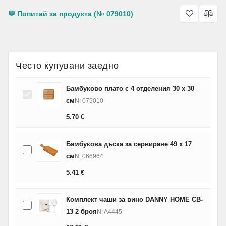
💬 Попитай за продукта (№ 079010)
Често купувани заедно
Бамбуково плато с 4 отделения 30 x 30
см
N: 079010
5.70
€
Бамбукова дъска за сервиране 49 х 17
см
N: 066964
5.41
€
Комплект чаши за вино DANNY HOME CB-
13 2 броя
N: A4445