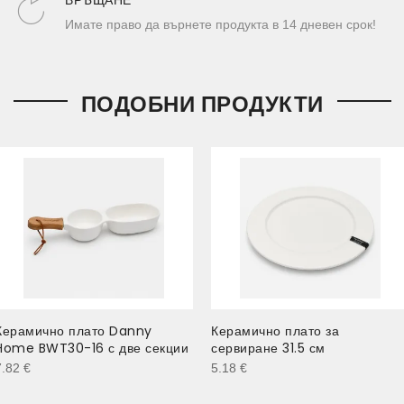
ВРЪЩАНЕ
Имате право да върнете продукта в 14 дневен срок!
ПОДОБНИ ПРОДУКТИ
Керамично плато Danny
Керамично плато за
Home BWT30-16 с две секции
сервиране 31.5 см
7.82
€
5.18
€