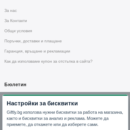
За нас
За Контакти
Общи условия
Поръчки, доставки и плащане
Гаранция, връщане и рекламации
Как да използваме купон за отстъпка в сайта?
Бюлетин
Вземи -10% отстъпка в Telegram
Настройки за бисквитки
Giftly.bg използва нужни бисквитки за работа на магазина,
Отвори Telegram
както и бисквитки за анализ и реклама. Можете да
приемете, да откажете или да изберете сами.