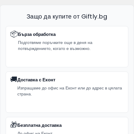
Защо да купите от Giftly.bg
📦
Бърза обработка
Подготвяме поръчките още в деня на
потвърждението, когато е възможно.
🚚
Доставка с Еконт
Изпращаме до офис на Еконт или до адрес в цялата
страна.
🎁
Безплатна доставка
До офис на Еконт