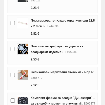
893022
2.23
€
Пластмасова точилка с ограничители 22.8
х 2.8 см.
N: E744336
2.82
€
Пластмасов трафарет за украса на
сладкарски изделия
N: E495236
2.53
€
Силиконови мерителни лъжички - 6 бр.
N:
E555779
2.12
€
Комплект форми за сладки "Динозаври" –
за вълшебни моменти в кухнята
N: E666477