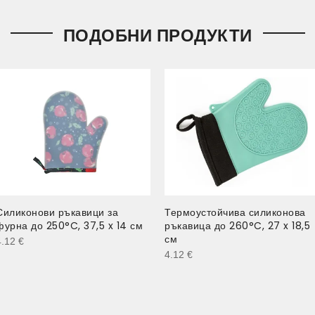
ПОДОБНИ ПРОДУКТИ
Силиконови ръкавици за
Термоустойчива силиконова
фурна до 250°C, 37,5 x 14 см
ръкавица до 260°C, 27 x 18,5
см
4.12
€
4.12
€