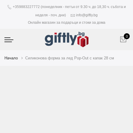
+359883227772 (понеделник - петък от 9.30 ч. до 18,30 ч. събота и
неделя - поч. дни)
info@giftly.bg
Онлайн магазин за подаръци и стоки за дома
0
Начало
Силиконова форма за лед Pop-Out с капак 28 см