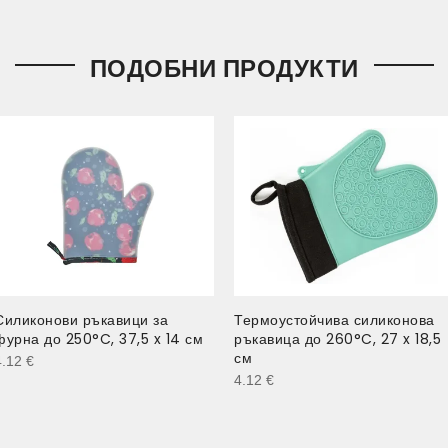
ПОДОБНИ ПРОДУКТИ
Силиконови ръкавици за
Термоустойчива силиконова
фурна до 250°C, 37,5 x 14 см
ръкавица до 260°C, 27 x 18,5
см
4.12
€
4.12
€