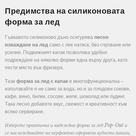
Предимства на силиконовата
форма за лед
Гъвкавото силиконово дъно осигурява
лесно
изваждане на лед
само с лек натиск, без счупване или
усилие. Подвижният капак позволява удобно
подреждане на няколко форми една върху друга, като
пести място във фризера.
Тази
форма за лед с капак
е многофункционална –
използвайте я не само за вода, но и за плодови сокове,
кафе, вино, билки, сосове, желе, шоколад или пудинг.
Така лесно добавяте вкус, свежест и креативност към
всяко сервиране.
Изберете практична и надеждна форма за лед Pop-Out и
се наслаждавайте на перфектно оформени кубчета винаги,