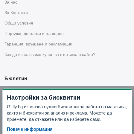
За нас
За Контакти
Общи условия
Поръчки, доставки и плащане
Гаранция, връщане и рекламации
Как да използваме купон за отстъпка в сайта?
Бюлетин
Вземи -10% отстъпка в Telegram
Настройки за бисквитки
Giftly.bg използва нужни бисквитки за работа на магазина,
Отвори Telegram
както и бисквитки за анализ и реклама. Можете да
приемете, да откажете или да изберете сами.
Повече информация