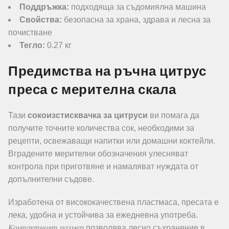
Поддръжка:
подходяща за съдомиялна машина
Свойства:
безопасна за храна, здрава и лесна за
почистване
Тегло:
0.27 кг
Предимства на ръчна цитрус
преса с мерителна скала
Тази
сокоизстисквачка за цитруси
ви помага да
получите точните количества сок, необходими за
рецепти, освежаващи напитки или домашни коктейли.
Вградените мерителни обозначения улесняват
контрола при приготвяне и намаляват нуждата от
допълнителни съдове.
Изработена от висококачествена пластмаса, пресата е
лека, удобна и устойчива за ежедневна употреба.
Компактният размер
позволява лесно съхранение в