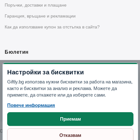
Поръчки, доставки и плащане
Гаранция, връщане и рекламации
Как да използваме купон за отстъпка в сайта?
Бюлетин
Вземи -10% отстъпка в Telegram
Настройки за бисквитки
Giftly.bg използва нужни бисквитки за работа на магазина,
Отвори Telegram
както и бисквитки за анализ и реклама. Можете да
приемете, да откажете или да изберете сами.
Повече информация
Приемам
Copyright © 2026 GIFTLY.BG. All rights reserved.
Отказвам