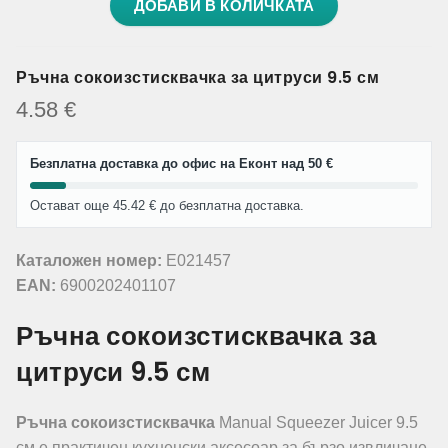
ДОБАВИ В КОЛИЧКАТА
Ръчна сокоизстисквачка за цитруси 9.5 см
4.58
€
Безплатна доставка до офис на Еконт над 50 €
Остават още 45.42 € до безплатна доставка.
Каталожен номер:
E021457
EAN:
6900202401107
Ръчна сокоизстисквачка за
цитруси 9.5 см
Ръчна сокоизстисквачка
Manual Squeezer Juicer 9.5
см е практичен кухненски аксесоар за бързо извличане