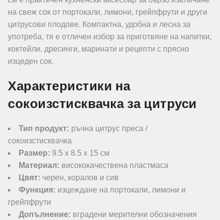
на свеж сок от портокали, лимони, грейпфрути и други
цитрусови плодове. Компактна, удобна и лесна за
употреба, тя е отличен избор за приготвяне на напитки,
коктейли, дресинги, маринати и рецепти с прясно
изцеден сок.
Характеристики на
сокоизстисквачка за цитруси
Тип продукт:
ръчна цитрус преса /
сокоизстисквачка
Размер:
9.5 x 8.5 x 15 см
Материал:
висококачествена пластмаса
Цвят:
черен, коралов и сив
Функция:
изцеждане на портокали, лимони и
грейпфрути
Допълнение:
вградени мерителни обозначения