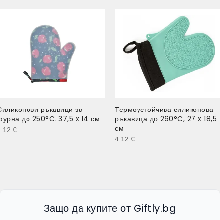
Силиконови ръкавици за
Термоустойчива силиконова
фурна до 250°C, 37,5 x 14 см
ръкавица до 260°C, 27 x 18,5
см
4.12
€
4.12
€
Защо да купите от Giftly.bg