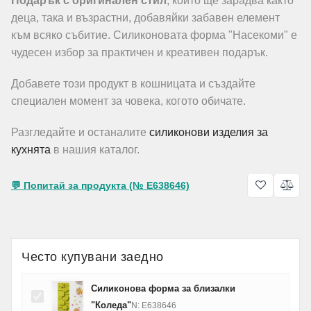
Подарък с оригинален стил
, който ще зарадва както
деца, така и възрастни, добавяйки забавен елемент
към всяко събитие. Силиконовата форма "Насекоми" е
чудесен избор за практичен и креативен подарък.
Добавете този продукт в кошницата и създайте
специален момент за човека, когото обичате.
Разгледайте и останалите
силиконови изделия за
кухнята
в нашия каталог.
💬 Попитай за продукта (№ E638646)
Често купувани заедно
Силиконова форма за близалки
"Коледа"
N: E638646