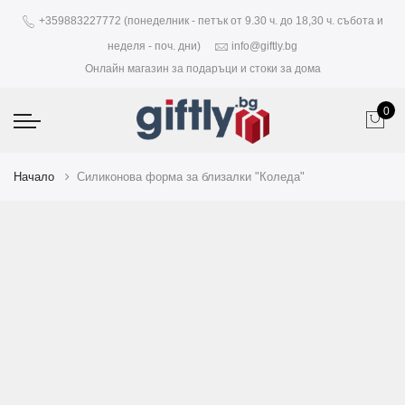
+359883227772 (понеделник - петък от 9.30 ч. до 18,30 ч. събота и
неделя - поч. дни)
info@giftly.bg
Онлайн магазин за подаръци и стоки за дома
0
Начало
Силиконова форма за близалки "Коледа"