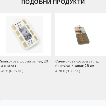
ПОДОБНИ ПРОДУКТИ
Силиконова форма за лед 20
Силиконова форма за лед
см с капак
Pop-Out с капак 28 см
3.45
€
(6.75
лв.
)
4.78
€
(9.35
лв.
)