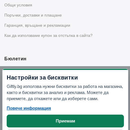
Общи условия
Поръчки, доставки и плащане
Гаранция, връщане и рекламации
Как да използваме купон за отстъпка в сайта?
Бюлетин
Вземи -10% отстъпка в Telegram
Настройки за бисквитки
Giftly.bg използва нужни бисквитки за работа на магазина,
Отвори Telegram
както и бисквитки за анализ и реклама. Можете да
приемете, да откажете или да изберете сами.
Повече информация
Приемам