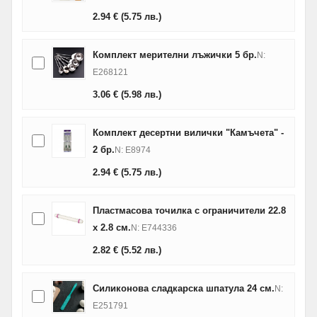
2.94
€
(5.75
лв.
)
Комплект мерителни лъжички 5 бр.
N:
E268121
3.06
€
(5.98
лв.
)
Комплект десертни вилички "Камъчета" -
2 бр.
N: E8974
2.94
€
(5.75
лв.
)
Пластмасова точилка с ограничители 22.8
х 2.8 см.
N: E744336
2.82
€
(5.52
лв.
)
Силиконова сладкарска шпатула 24 см.
N:
E251791