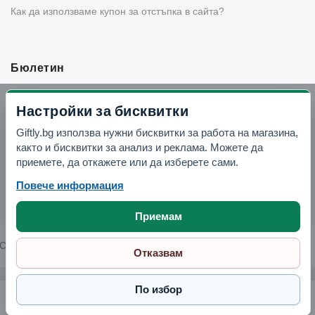
Как да използваме купон за отстъпка в сайта?
Бюлетин
Вземи -10% отстъпка в Telegram
Настройки за бисквитки
Giftly.bg използва нужни бисквитки за работа на магазина,
Отвори Telegram
както и бисквитки за анализ и реклама. Можете да
приемете, да откажете или да изберете сами.
Повече информация
Приемам
Copyright © 2026 GIFTLY.BG. All rights reserved.
Отказвам
По избор
Статуетка "Ангелче" - 15 см.
7.29 €
Поръчай