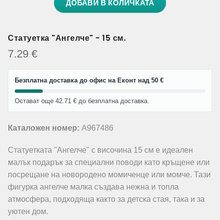
ДОБАВИ В КОЛИЧКАТА
Статуетка "Ангелче" - 15 см.
7.29
€
Безплатна доставка до офис на Еконт над 50 €
Остават още 42.71 € до безплатна доставка.
Каталожен номер:
A967486
Статуетката "Ангелче" с височина 15 см е идеален
малък подарък за специални поводи като кръщене или
посрещане на новородено момиченце или момче. Тази
фигурка ангелче малка създава нежна и топла
атмосфера, подходяща както за детска стая, така и за
уютен дом.