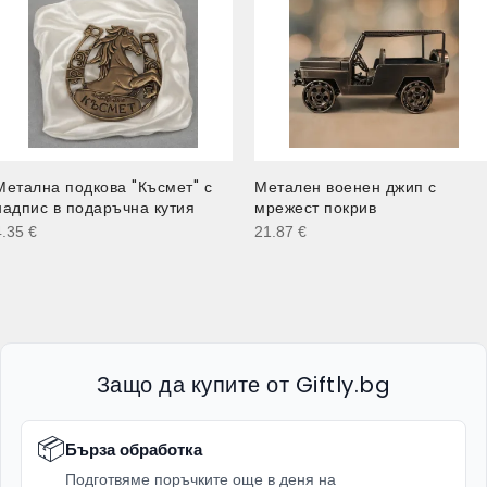
Метална подкова "Късмет" с
Метален военен джип с
надпис в подаръчна кутия
мрежест покрив
4.35
€
21.87
€
Защо да купите от Giftly.bg
📦
Бърза обработка
Подготвяме поръчките още в деня на