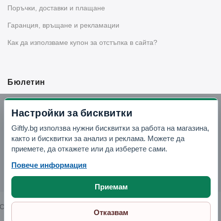
Поръчки, доставки и плащане
Гаранция, връщане и рекламации
Как да използваме купон за отстъпка в сайта?
Бюлетин
Вземи -10% отстъпка в Telegram
Настройки за бисквитки
Giftly.bg използва нужни бисквитки за работа на магазина,
Отвори Telegram
както и бисквитки за анализ и реклама. Можете да
приемете, да откажете или да изберете сами.
Повече информация
Приемам
Copyright © 2026 GIFTLY.BG. All rights reserved.
Отказвам