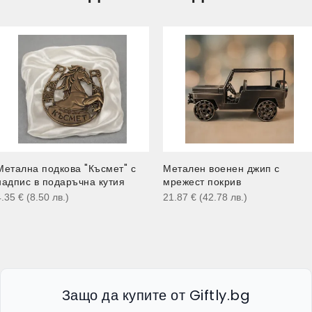
Метална подкова "Късмет" с
Метален военен джип с
надпис в подаръчна кутия
мрежест покрив
4.35
€
(8.50
лв.
)
21.87
€
(42.78
лв.
)
Защо да купите от Giftly.bg