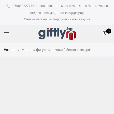
+359883227772 (понеделник - петък от 9.30 ч. до 18,30 ч. събота и
неделя - поч. дни)
info@giftly.bg
Онлайн магазин за подаръци и стоки за дома
0
Начало
Метална фигура-моливник "Мишка с китара"