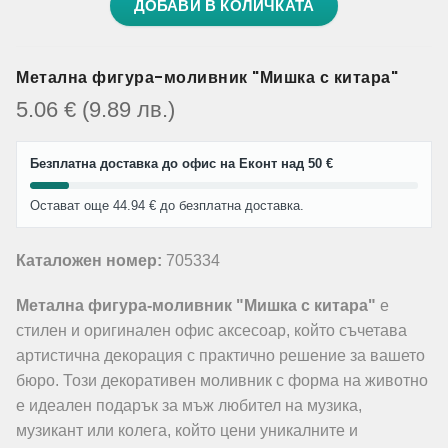
ДОБАВИ В КОЛИЧКАТА
Метална фигура-моливник "Мишка с китара"
5.06
€
(9.89
лв.
)
Безплатна доставка до офис на Еконт над 50 €
Остават още 44.94 € до безплатна доставка.
Каталожен номер:
705334
Метална фигура-моливник "Мишка с китара"
е
стилен и оригинален офис аксесоар, който съчетава
артистична декорация с практично решение за вашето
бюро. Този декоративен моливник с форма на животно
е идеален подарък за мъж любител на музика,
музикант или колега, който цени уникалните и