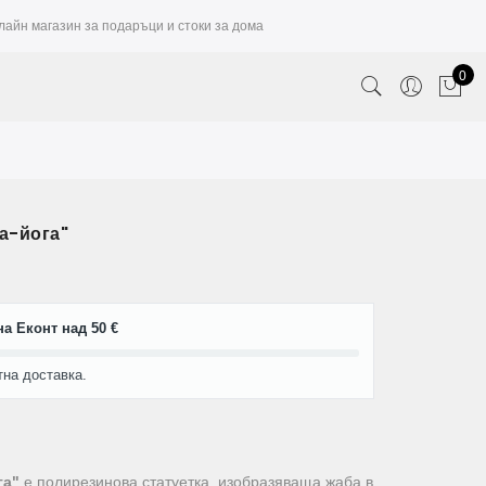
лайн магазин за подаръци и стоки за дома
0
а-йога"
а Еконт над 50 €
тна доставка.
га"
е полирезинова статуетка, изобразяваща жаба в