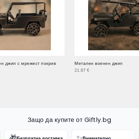
н джип с мрежест покрив
Метален военен джип
21.87
€
Защо да купите от Giftly.bg
🎁
✨
Безплатна доставка
Внимателно