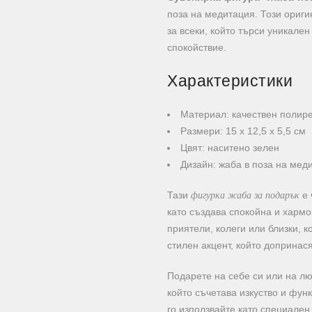
поза на медитация. Този ориги
за всеки, който търси уникале
спокойствие.
Характеристики
Материал: качествен полир
Размери: 15 х 12,5 х 5,5 см
Цвят: наситено зелен
Дизайн: жаба в поза на мед
фигурка жаба за подарък
Тази
е 
като създава спокойна и харм
приятели, колеги или близки, к
стилен акцент, който допринас
Подарете на себе си или на л
който съчетава изкуство и фун
го използвайте като специален