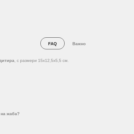
FAQ
Важно
едитира
, с размери 15х12,5х5,5 см.
 на жаба?