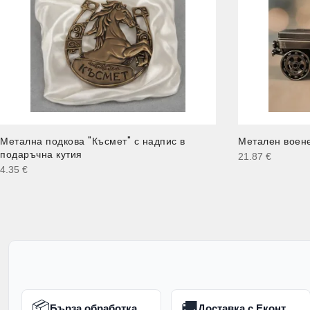
Метална подкова "Късмет" с надпис в
Метален воене
подаръчна кутия
21.87
€
4.35
€
📦
🚚
Бърза обработка
Доставка с Еконт