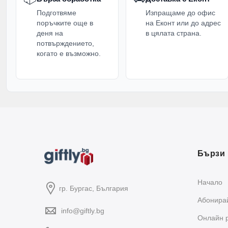
Подготвяме
Изпращаме до офис
поръчките още в
на Еконт или до адрес
деня на
в цялата страна.
потвърждението,
когато е възможно.
Бързи 
Начало
гр. Бургас, България
Абонирай
info@giftly.bg
Oнлайн 