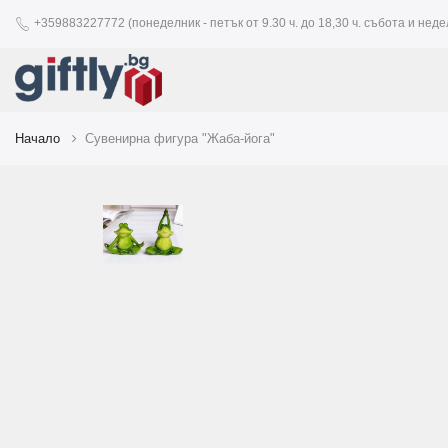
+359883227772 (понеделник - петък от 9.30 ч. до 18,30 ч. събота и недел
Начало
Сувенирна фигура "Жаба-йога"