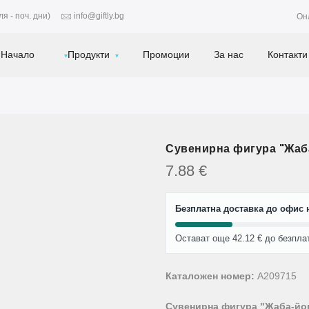
я - поч. дни)
info@giftly.bg
Он
Начало
Продукти
Промоции
За нас
Контакти
Сувенирна фигура "Жаб
7.88
€
Безплатна доставка до офис н
Остават още 42.12 € до безпла
Каталожен номер:
A209715
Сувенирна фигура "Жаба-йо