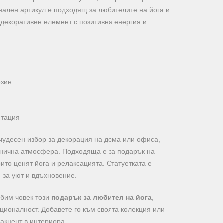
нален артикул е подходящ за любителите на йога и
н декоративен елемент с позитивна енергия и
езин
итация
чудесен избор за декорация на дома или офиса,
онична атмосфера. Подходяща е за подарък на
оито ценят йога и релаксацията. Статуетката е
я за уют и вдъхновение.
юбим човек този
подарък за любител на йога
,
кционалност. Добавете го към своята колекция или
 акцент в интериора.