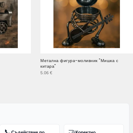
Метална фигура-моливник "Мишка с
китара"
5.06
€
📞
🤝
Съдействие по
Коректно