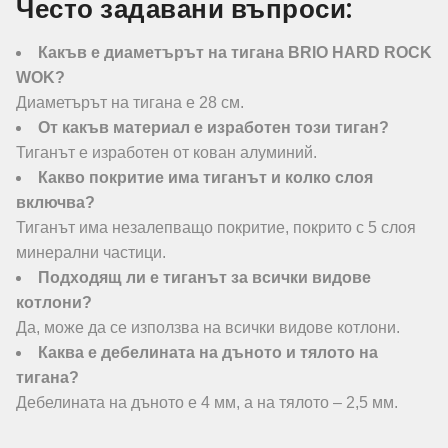
Често задавани въпроси:
Какъв е диаметърът на тигана BRIO HARD ROCK
WOK?
Диаметърът на тигана е 28 см.
От какъв материал е изработен този тиган?
Тиганът е изработен от кован алуминий.
Какво покритие има тиганът и колко слоя
включва?
Тиганът има незалепващо покритие, покрито с 5 слоя
минерални частици.
Подходящ ли е тиганът за всички видове
котлони?
Да, може да се използва на всички видове котлони.
Каква е дебелината на дъното и тялото на
тигана?
Дебелината на дъното е 4 мм, а на тялото – 2,5 мм.