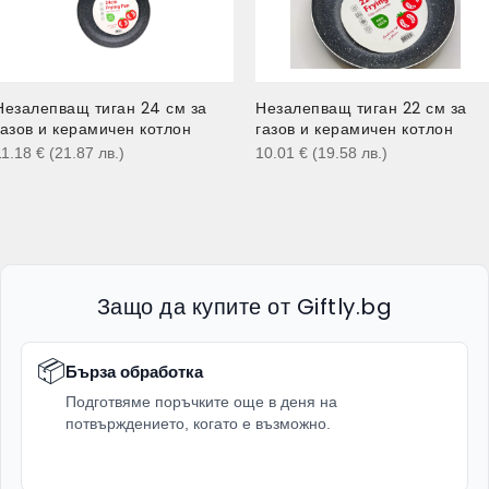
Незалепващ тиган 24 см за
Незалепващ тиган 22 см за
газов и керамичен котлон
газов и керамичен котлон
11.18
€
(21.87
лв.
)
10.01
€
(19.58
лв.
)
Защо да купите от Giftly.bg
📦
Бърза обработка
Подготвяме поръчките още в деня на
потвърждението, когато е възможно.