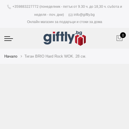
+359883227772 (понеделник - петък от 9.30 ч. до 18,30 ч. събота и
неделя - поч. дни)
info@giftly.bg
Онлайн магазин за подаръци и стоки за дома
0
Начало
Тиган BRIO Hard Rock WOK. 28 см.