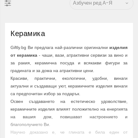
Керамика
Giftly.bg Ви предлага най-различни оригинални
изделия
от керамика
- чаши, вази, атрактивни сервизи за вино и
за ракия, керамична посуда и всякакви фигури за
градината и за дома на атрактивни цени.
Красиви, практични, екологични, удобни, винаги
актуални и създаващи уют, керамичните изделия винаги
са предпочитан избор за подарък.
Освен създаването на естетическо удоволствие,
керамичните изделия влияят положително на енергията
на вашия дом, повишават настроението и
благополучието Ви.
Научно доказано е, че глината е била един от