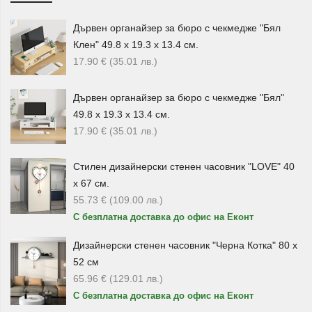
Дървен органайзер за бюро с чекмедже "Бял
Клен" 49.8 х 19.3 х 13.4 см.
17.90
€
(35.01
лв.
)
Дървен органайзер за бюро с чекмедже "Бял"
49.8 х 19.3 х 13.4 см.
17.90
€
(35.01
лв.
)
Стилен дизайнерски стенен часовник "LOVE" 40
х 67 см.
55.73
€
(109.00
лв.
)
С безплатна доставка до офис на Еконт
Дизайнерски стенен часовник "Черна Котка" 80 х
52 см
65.96
€
(129.01
лв.
)
С безплатна доставка до офис на Еконт