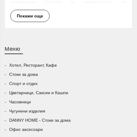
решаващите фактори за превръщането на
„неодушевената природа в жива“, играеща важна роля
Покажи още
за образуването на протеинови молекули - началото на
органичния живот на нашата планета.
Меню
Хотел, Ресторант, Кафе
Стоки за дома
Спорт и отдих
Цветарници, Саксии и Кашпи
Часовници
Чугунени изделия
DANNY HOME - Стоки за дома
Офис аксесоари