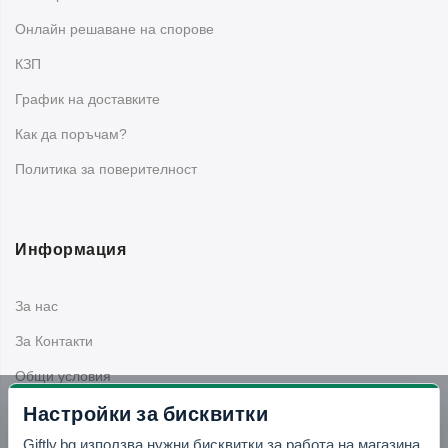
Oнлайн решаване на спорове
КЗП
График на доставките
Как да поръчам?
Политика за поверителност
Информация
За нас
За Контакти
Общи условия
Настройки за бисквитки
Поръчки, доставки и плащане
Giftly.bg използва нужни бисквитки за работа на магазина,
Гаранция, връщане и рекламации