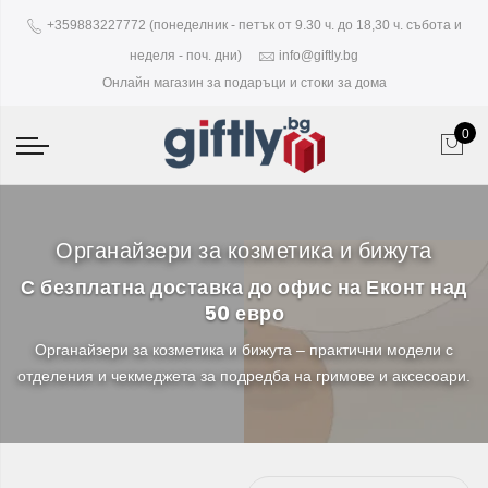
+359883227772 (понеделник - петък от 9.30 ч. до 18,30 ч. събота и
неделя - поч. дни)
info@giftly.bg
Онлайн магазин за подаръци и стоки за дома
0
Органайзери за козметика и бижута
С безплатна доставка до офис на Еконт над
50 евро
Органайзери за козметика и бижута – практични модели с
отделения и чекмеджета за подредба на гримове и аксесоари.