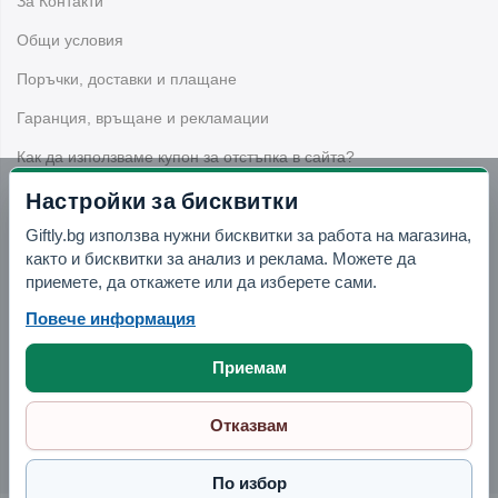
За Контакти
да бъдат лесно достъпни.
Общи условия
Подходящи ли са органайзерите за
Поръчки, доставки и плащане
бижута?
Гаранция, връщане и рекламации
Да, моделите с чекмеджета и отделения могат да бъдат
Как да използваме купон за отстъпка в сайта?
удобни за подреждане на бижута и дребни аксесоари
Настройки за бисквитки
според конструкцията на конкретния продукт.
Giftly.bg използва нужни бисквитки за работа на магазина,
Бюлетин
Какъв органайзер да избера за
както и бисквитки за анализ и реклама. Можете да
тоалетка?
приемете, да откажете или да изберете сами.
Вземи -10% отстъпка в Telegram
Повече информация
За тоалетка можете да изберете прозрачен органайзер с
отделения, ако искате всичко да се вижда лесно, или
Отвори Telegram
Приемам
дървен органайзер с чекмеджета, ако предпочитате по-
прибрана визия.
Отказвам
Има ли дървени органайзери?
По избор