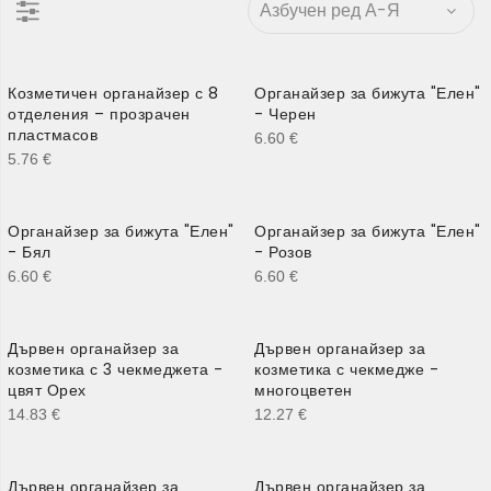
Козметичен органайзер с 8
Органайзер за бижута "Елен"
отделения – прозрачен
- Черен
пластмасов
6.60
€
5.76
€
Органайзер за бижута "Елен"
Органайзер за бижута "Елен"
- Бял
- Розов
6.60
€
6.60
€
Дървен органайзер за
Дървен органайзер за
козметика с 3 чекмеджета -
козметика с чекмедже -
цвят Орех
многоцветен
14.83
€
12.27
€
Дървен органайзер за
Дървен органайзер за