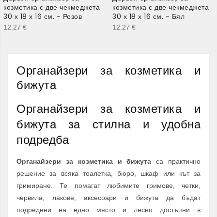
козметика с две чекмеджета
козметика с две чекмеджета
30 х 18 х 16 см. - Розов
30 х 18 х 16 см. - Бял
12.27
€
12.27
€
Органайзери за козметика и
бижута
Органайзери за козметика и
бижута за стилна и удобна
подредба
Органайзери за козметика и бижута
са практично
решение за всяка тоалетка, бюро, шкаф или кът за
гримиране. Те помагат любимите гримове, четки,
червила, лакове, аксесоари и бижута да бъдат
подредени на едно място и лесно достъпни в