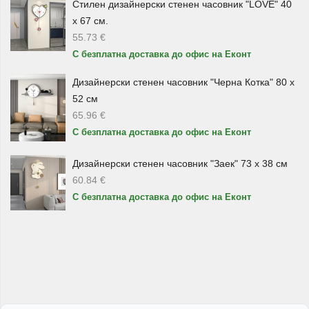
Стилен дизайнерски стенен часовник "LOVE" 40
спалнята, банята, тоалетката или работния кът.
х 67 см.
55.73
€
Организация на бижута и малки
С безплатна доставка до офис на Еконт
принадлежности
Дизайнерски стенен часовник "Черна Котка" 80 х
Органайзерите за бижута
са полезни за подреждане
52 см
на пръстени, обеци, гривни, колиета и други малки
65.96
€
аксесоари според структурата на конкретния продукт.
С безплатна доставка до офис на Еконт
Чекмеджетата и отделенията помагат вещите да не се
разпиляват и улесняват избора на аксесоар преди
Дизайнерски стенен часовник "Заек" 73 х 38 см
60.84
€
излизане.
С безплатна доставка до офис на Еконт
Комбинираните органайзери са подходящи, когато
искате козметиката и бижутата да бъдат събрани в един
по-подреден кът. Така ежедневната рутина става по-
лесна, а пространството изглежда по-чисто и завършено.
Подходящи за дома, салон или