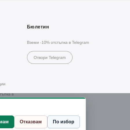
Бюлетин
Вземи -10% отстъпка в Telegram
Отвори Telegram
ции
тъпка в
мам
Отказвам
По избор