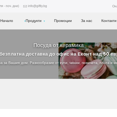
я - поч. дни)
info@giftly.bg
Он
Начало
Продукти
Промоции
За нас
Контакти
Посуда от керамика
безплатна доставка до офис на Еконт над 50 е
а за Вашия дом. Разнообразие от купи, чинии, гювечета, плата и мн