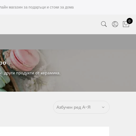
лайн магазин за подаръци и стоки за дома
0
вро
. други продукти от керамика.