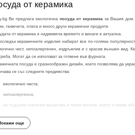
осуда от керамика
tly.bg Ви предлага екологична
посуда от керамика
за Вашия дом.
ии, гювечета, плата и много други керамични продукти.
удата от керамика е надживяла времето и винаги е актуална.
оследък керамичните изделия набират все по-голяма популярност.
логично чист, хипоалергенен, издръжлив и с красив външен вид. К
треба. Могат да се използват за готвене във фурната.
амичната посуда е сразнообразен дизайн, което позволява да украс
ичава се със следните предимства:
екологично чиста;
хипоалергенна;
не съдържа токсични вещества и тежки метали, което я прави аб
със способността да дава влага - по време на готвенето 
оставянето на влага към продуктите в нея. Ето защо, преди готвен
Покажи още
инути - така тази течност постепенно ще премине към продуктите.