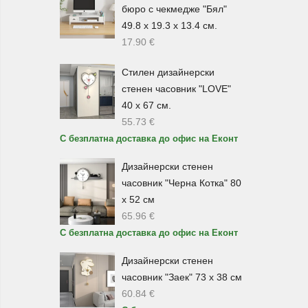
бюро с чекмедже "Бял"
49.8 х 19.3 х 13.4 см.
17.90
€
Стилен дизайнерски
стенен часовник "LOVE"
40 х 67 см.
55.73
€
С безплатна доставка до офис на Еконт
Дизайнерски стенен
часовник "Черна Котка" 80
х 52 см
65.96
€
С безплатна доставка до офис на Еконт
Дизайнерски стенен
часовник "Заек" 73 х 38 см
60.84
€