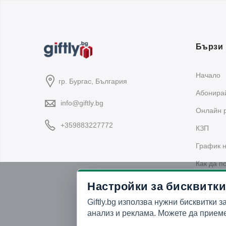
Бързи 
Начало
гр. Бургас, България
Абонирай
info@giftly.bg
Oнлайн 
+359883227772
КЗП
График н
Как да п
Политика
Настройки за бисквитки
Giftly.bg използва нужни бисквитки з
анализ и реклама. Можете да приеме