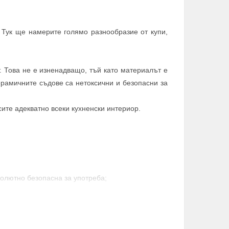
 Тук ще намерите голямо разнообразие от купи,
 Това не е изненадващо, тъй като материалът е
ерамичните съдове са нетоксични и безопасни за
ите адекватно всеки кухненски интериор.
солютно безопасна за употреба;
порестата структура на керамиката позволява
е поставете глинения съд във вода за около десет