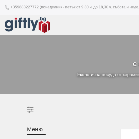
+359883227772 (понеделник - петък от 9.30 ч. до 18,30 ч. събота и недел
С 
Екологична посуда от керамик
Меню