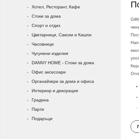
П
Хотел, Ресторант, Кафе
Стоки за дома
Gif
Спорт и отдих
чин
Цветарници, Саксии и Кашпи
Пос
Нап
Часовници
еко
Чугунени изделия
упо
DANNY HOME - Стоки за дома
Кер
Офис аксесоари
Отл
Органайзери за дома и офиса
Интериор и декорация
Градина
Парти
Подаръци
д
м