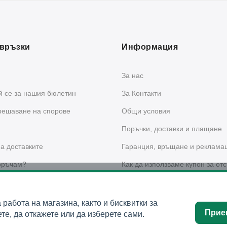
връзки
Информация
За нас
 се за нашия бюлетин
За Контакти
решаване на спорове
Общи условия
Поръчки, доставки и плащане
а доставките
Гаранция, връщане и реклама
оръчам?
Как да използваме купон за отс
сайта?
 за поверителност
а работа на магазина, както и бисквитки за
Прие
те, да откажете или да изберете сами.