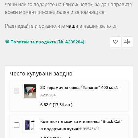
чаши или го подарете на близък човек, за да направите
всеки момент по-специален и запомнящ се.
Разгледайте и останалите
чаши
в нашия каталог.
💬 Попитай за продукта (№ A239204)
Често купувани заедно
3D керамична чаша "Папагал" 400 мл.
N:
A239204
6.82
€
(13.34
лв.
)
Комплект лъжичка и виличка "Black Cat"
в подаръчна кутия
N: 99545411