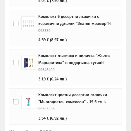
4.04
€
(7.90
лв.
)
Комплект 6 десертни лъжички с
керамични дръжки "Златен мрамор"
N:
068736
4.59
€
(8.97
лв.
)
Комплект лъжичка и виличка "Жълта
Маргаритика" в подаръчна кутия
N:
99545409
3.19
€
(6.24
лв.
)
Комплект цветни десертни лъжички
"Многоцветен хамелеон" - 19.5 см.
N:
99535305
3.54
€
(6.92
лв.
)