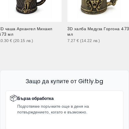
3D чаша Архангел Михаил
3D халба Медуза Горгона 47
473 мл
мл
10.30
€
(20.15
лв.
)
7.27
€
(14.22
лв.
)
Защо да купите от Giftly.bg
📦
Бърза обработка
Подготвяме поръчките още в деня на
потвърждението, когато е възможно.