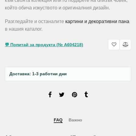
към своята колекция или го подарете на близък човек,
който обича изкуството и оригиналния дизайн.
Разгледайте и останалите
картини и декоративни пана
в нашия каталог.
💬 Попитай за продукта (№ A604218)
Доставка: 1-3 работни дни
FAQ
Важно