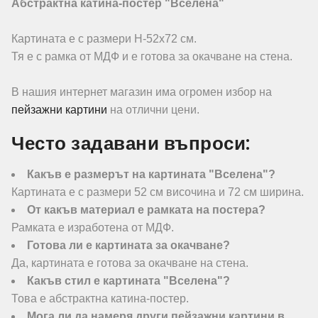
Абстрактна катина-постер "Вселена"
Картината е с размери Н-52х72 см.
Тя е с рамка от МДФ и е готова за окачване на стена.
В нашия интернет магазин има огромен избор на
пейзажни картини
на отлични цени.
Често задавани въпроси:
Какъв е размерът на картината "Вселена"?
Картината е с размери 52 см височина и 72 см ширина.
От какъв материал е рамката на постера?
Рамката е изработена от МДФ.
Готова ли е картината за окачване?
Да, картината е готова за окачване на стена.
Какъв стил е картината "Вселена"?
Това е абстрактна катина-постер.
Мога ли да намеря други пейзажни картини в