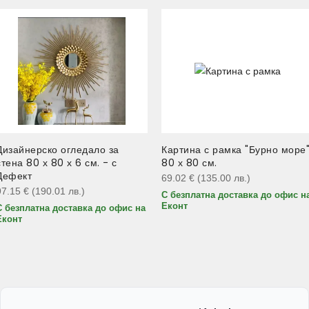
Дизайнерско огледало за
Картина с рамка "Бурно море
стена 80 х 80 х 6 см. - с
80 х 80 см.
Дефект
69.02
€
(135.00
лв.
)
97.15
€
(190.01
лв.
)
С безплатна доставка до офис н
Еконт
С безплатна доставка до офис на
Еконт