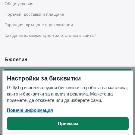
Общи условия
Поръчки, доставки и плащане
Гаранция, връщане и рекламации
Как да използваме купон за отстъпка в сайта?
Бюлетин
Вземи -10% отстъпка в Telegram
Настройки за бисквитки
Giftly.bg използва нужни бисквитки за работа на магазина,
Отвори Telegram
както и бисквитки за анализ и реклама. Можете да
приемете, да откажете или да изберете сами.
Повече информация
Приемам