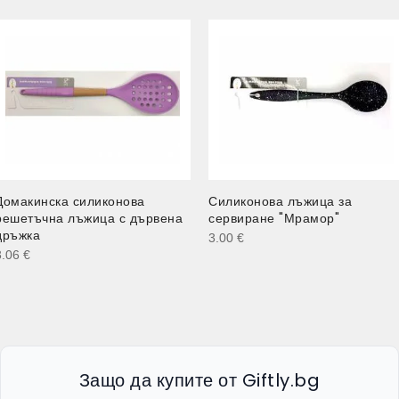
Домакинска силиконова
Силиконова лъжица за
решетъчна лъжица с дървена
сервиране "Мрамор"
дръжка
3.00
€
3.06
€
Защо да купите от Giftly.bg