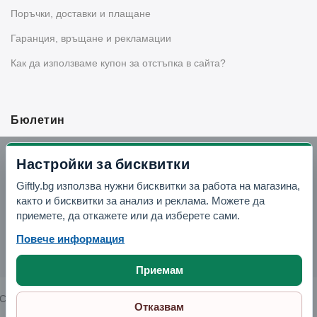
Поръчки, доставки и плащане
Гаранция, връщане и рекламации
Как да използваме купон за отстъпка в сайта?
Бюлетин
Вземи -10% отстъпка в Telegram
Настройки за бисквитки
Giftly.bg използва нужни бисквитки за работа на магазина,
Отвори Telegram
както и бисквитки за анализ и реклама. Можете да
приемете, да откажете или да изберете сами.
Повече информация
Приемам
Copyright © 2026 GIFTLY.BG. All rights reserved.
Отказвам