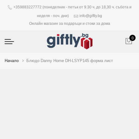
+359883227772 (понеделник - петък от 9.30 ч. до 18,30 ч. събота и
неделя - поч. дни)
info@giftly.bg
Онлайн магазин за подаръци и стоки за дома
0
Начало
Блюдо Danny Home DH-LSYP145 форма лист