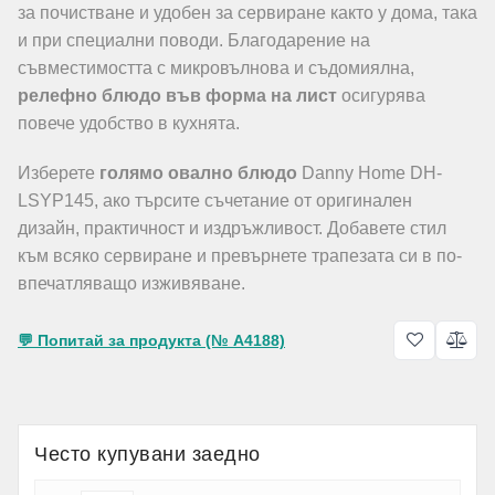
за почистване и удобен за сервиране както у дома, така
и при специални поводи. Благодарение на
съвместимостта с микровълнова и съдомиялна,
релефно блюдо във форма на лист
осигурява
повече удобство в кухнята.
Изберете
голямо овално блюдо
Danny Home DH-
LSYP145, ако търсите съчетание от оригинален
дизайн, практичност и издръжливост. Добавете стил
към всяко сервиране и превърнете трапезата си в по-
впечатляващо изживяване.
💬 Попитай за продукта (№ A4188)
Често купувани заедно