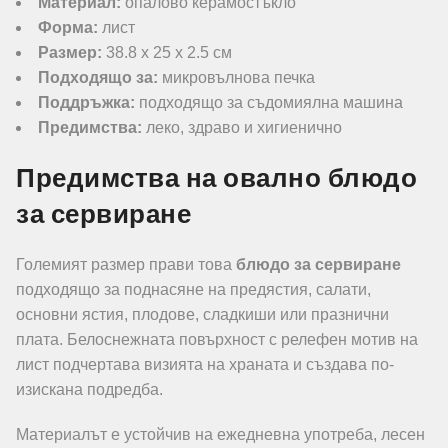
Материал:
опалово керамостъкло
Форма:
лист
Размер:
38.8 x 25 x 2.5 см
Подходящо за:
микровълнова печка
Поддръжка:
подходящо за съдомиялна машина
Предимства:
леко, здраво и хигиенично
Предимства на овално блюдо
за сервиране
Големият размер прави това
блюдо за сервиране
подходящо за поднасяне на предястия, салати,
основни ястия, плодове, сладкиши или празнични
плата. Белоснежната повърхност с релефен мотив на
лист подчертава визията на храната и създава по-
изискана подредба.
Материалът е устойчив на ежедневна употреба, лесен