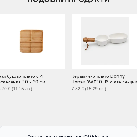
Бамбуково плато с 4
Керамично плато Danny
отделения 30 x 30 см
Home BWT30-16 с две секци
5.70
€
(11.15
лв.
)
7.82
€
(15.29
лв.
)