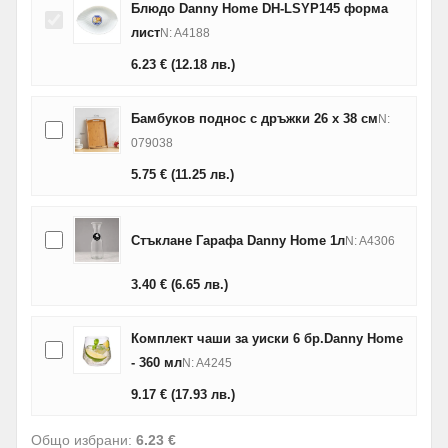
Блюдо Danny Home DH-LSYP145 форма
лист
N: A4188
6.23
€
(12.18
лв.
)
Бамбуков поднос с дръжки 26 x 38 см
N:
079038
5.75
€
(11.25
лв.
)
Стъклане Гарафа Danny Home 1л
N: A4306
3.40
€
(6.65
лв.
)
Комплект чаши за уиски 6 бр.Danny Home
- 360 мл
N: A4245
9.17
€
(17.93
лв.
)
Общо избрани:
6.23 €