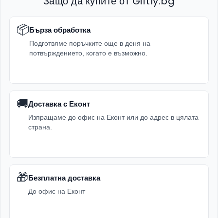
Защо да купите от Giftly.bg
📦
Бърза обработка
Подготвяме поръчките още в деня на
потвърждението, когато е възможно.
🚚
Доставка с Еконт
Изпращаме до офис на Еконт или до адрес в цялата
страна.
🎁
Безплатна доставка
До офис на Еконт