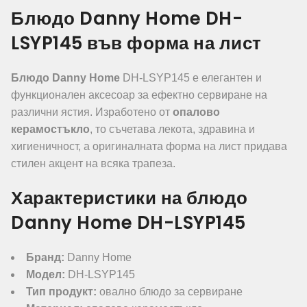
Блюдо Danny Home DH-
LSYP145 във форма на лист
Блюдо Danny Home
DH-LSYP145 е елегантен и
функционален аксесоар за ефектно сервиране на
различни ястия. Изработено от
опалово
керамостъкло
, то съчетава лекота, здравина и
хигиеничност, а оригиналната форма на лист придава
стилен акцент на всяка трапеза.
Характеристики на блюдо
Danny Home DH-LSYP145
Бранд:
Danny Home
Модел:
DH-LSYP145
Тип продукт:
овално блюдо за сервиране