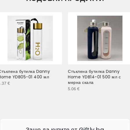
Стъклена бутилка Danny
Стъклена бутилка Danny
Home YDB05-01 400 мл
Home YDB14-01 500 мл с
мерна скала
4.37
€
5.06
€
Защо да купите от Giftly.bg