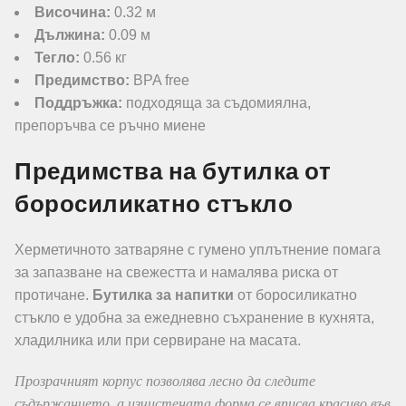
Височина:
0.32 м
Дължина:
0.09 м
Тегло:
0.56 кг
Предимство:
BPA free
Поддръжка:
подходяща за съдомиялна,
препоръчва се ръчно миене
Предимства на бутилка от
боросиликатно стъкло
Херметичното затваряне с гумено уплътнение помага
за запазване на свежестта и намалява риска от
протичане.
Бутилка за напитки
от боросиликатно
стъкло е удобна за ежедневно съхранение в кухнята,
хладилника или при сервиране на масата.
Прозрачният корпус позволява лесно да следите
съдържанието, а изчистената форма се вписва красиво във