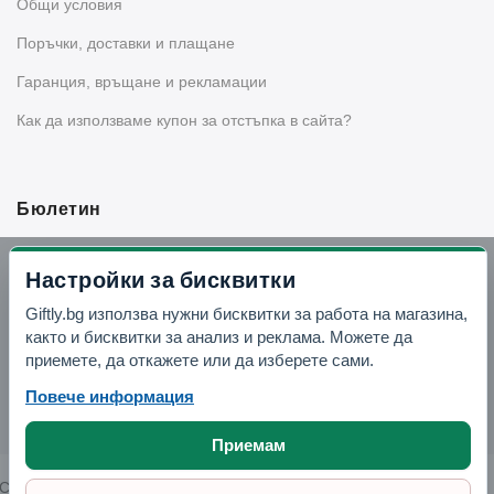
Общи условия
Поръчки, доставки и плащане
Гаранция, връщане и рекламации
Как да използваме купон за отстъпка в сайта?
Бюлетин
Вземи -10% отстъпка в Telegram
Настройки за бисквитки
Giftly.bg използва нужни бисквитки за работа на магазина,
Отвори Telegram
както и бисквитки за анализ и реклама. Можете да
приемете, да откажете или да изберете сами.
Повече информация
Приемам
Copyright © 2026 GIFTLY.BG. All rights reserved.