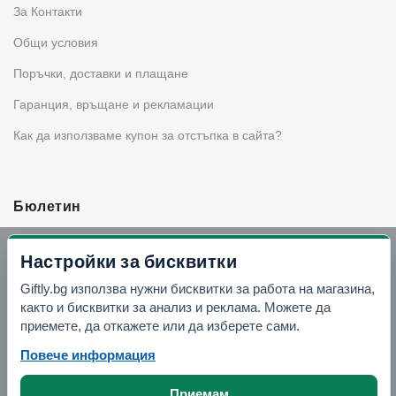
За Контакти
Общи условия
Поръчки, доставки и плащане
Гаранция, връщане и рекламации
Как да използваме купон за отстъпка в сайта?
Бюлетин
Вземи -10% отстъпка в Telegram
Настройки за бисквитки
Giftly.bg използва нужни бисквитки за работа на магазина,
Отвори Telegram
както и бисквитки за анализ и реклама. Можете да
приемете, да откажете или да изберете сами.
Повече информация
Приемам