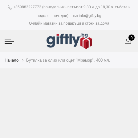
+359883227772 (понеделник - петък от 9.30 ч. до 18,30 ч. събота и
неделя - поч. дни)
info@giftly.bg
Онлайн магазин за подаръци и стоки за дома
0
Начало
Бутилка за олио или оцет "Мрамор". 400 мл.