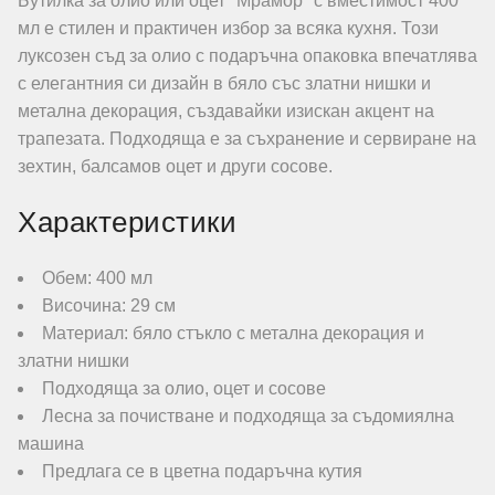
Бутилка за олио или оцет "Мрамор" с вместимост 400
мл е стилен и практичен избор за всяка кухня. Този
луксозен съд за олио с подаръчна опаковка впечатлява
с елегантния си дизайн в бяло със златни нишки и
метална декорация, създавайки изискан акцент на
трапезата. Подходяща е за съхранение и сервиране на
зехтин, балсамов оцет и други сосове.
Характеристики
Обем: 400 мл
Височина: 29 см
Материал: бяло стъкло с метална декорация и
златни нишки
Подходяща за олио, оцет и сосове
Лесна за почистване и подходяща за съдомиялна
машина
Предлага се в цветна подаръчна кутия