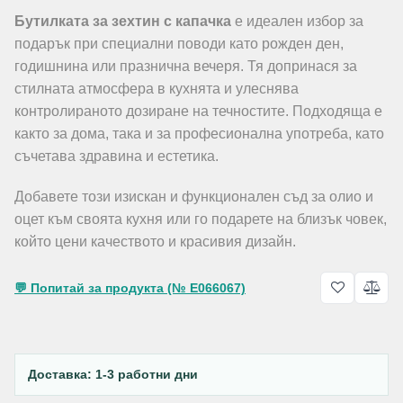
Бутилката за зехтин с капачка
е идеален избор за
подарък при специални поводи като рожден ден,
годишнина или празнична вечеря. Тя допринася за
стилната атмосфера в кухнята и улеснява
контролираното дозиране на течностите. Подходяща е
както за дома, така и за професионална употреба, като
съчетава здравина и естетика.
Добавете този изискан и функционален съд за олио и
оцет към своята кухня или го подарете на близък човек,
който цени качеството и красивия дизайн.
💬 Попитай за продукта (№ E066067)
Доставка: 1-3 работни дни