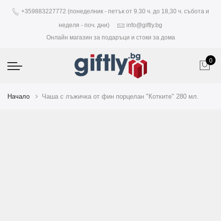
+359883227772 (понеделник - петък от 9.30 ч. до 18,30 ч. събота и
неделя - поч. дни)
info@giftly.bg
Онлайн магазин за подаръци и стоки за дома
0
Начало
Чаша с лъжичка от фин порцелан "Котките" 280 мл.