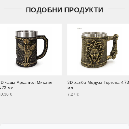
ПОДОБНИ ПРОДУКТИ
3D чаша Архангел Михаил
3D халба Медуза Горгона 47
473 мл
мл
10.30
€
7.27
€