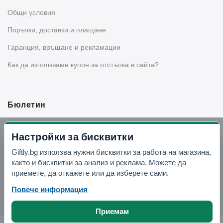
Общи условия
Поръчки, доставки и плащане
Гаранция, връщане и рекламации
Как да използваме купон за отстъпка в сайта?
Бюлетин
Вземи -10% отстъпка в Telegram
Настройки за бисквитки
Giftly.bg използва нужни бисквитки за работа на магазина,
Отвори Telegram
както и бисквитки за анализ и реклама. Можете да
приемете, да откажете или да изберете сами.
Повече информация
Приемам