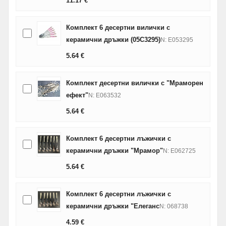
11.17
€
Комплект 6 десертни вилички с
керамични дръжки (05C3295)
N: E053295
5.64
€
Комплект десертни вилички с "Мраморен
ефект"
N: E063532
5.64
€
Комплект 6 десертни лъжички с
керамични дръжки "Мрамор"
N: E062725
5.64
€
Комплект 6 десертни лъжички с
керамични дръжки "Елеганс
N: 068738
4.59
€