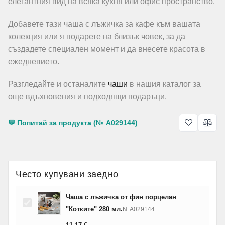
елегантния вид на всяка кухня или офис пространство.
Добавете тази чаша с лъжичка за кафе към вашата
колекция или я подарете на близък човек, за да
създадете специален момент и да внесете красота в
ежедневието.
Разгледайте и останалите
чаши
в нашия каталог за
още вдъхновения и подходящи подаръци.
💬 Попитай за продукта (№ A029144)
Често купувани заедно
Чаша с лъжичка от фин порцелан
"Котките" 280 мл.
N: A029144