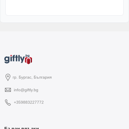
гр. Бургас, България
info@giftly.bg
+359883227772
Бързи връзки