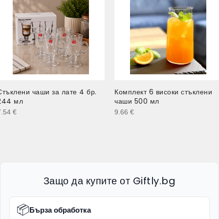
Стъклени чаши за лате 4 бр.
Комплект 6 високи стъклени
244 мл
чаши 500 мл
7.54
€
9.66
€
Защо да купите от Giftly.bg
📦
Бърза обработка