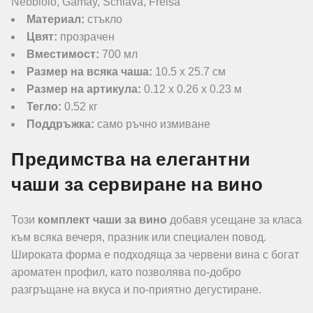
Nebbiolo, Gamay, Schiava, Freisa
Материал:
стъкло
Цвят:
прозрачен
Вместимост:
700 мл
Размер на всяка чаша:
10.5 x 25.7 см
Размер на артикула:
0.12 x 0.26 x 0.23 м
Тегло:
0.52 кг
Поддръжка:
само ръчно измиване
Предимства на елегантни
чаши за сервиране на вино
Този
комплект чаши за вино
добавя усещане за класа
към всяка вечеря, празник или специален повод.
Широката форма е подходяща за червени вина с богат
ароматен профил, като позволява по-добро
разгръщане на вкуса и по-приятно дегустиране.