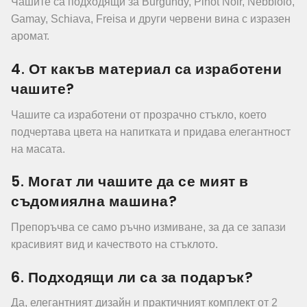
Чашите са подходящи за Burgundy, Pinot Noir, Nebbiolo,
Gamay, Schiava, Freisa и други червени вина с изразен
аромат.
4. От какъв материал са изработени
чашите?
Чашите са изработени от прозрачно стъкло, което
подчертава цвета на напитката и придава елегантност
на масата.
5. Могат ли чашите да се мият в
съдомиялна машина?
Препоръчва се само ръчно измиване, за да се запази
красивият вид и качеството на стъклото.
6. Подходящи ли са за подарък?
Да, елегантният дизайн и практичният комплект от 2