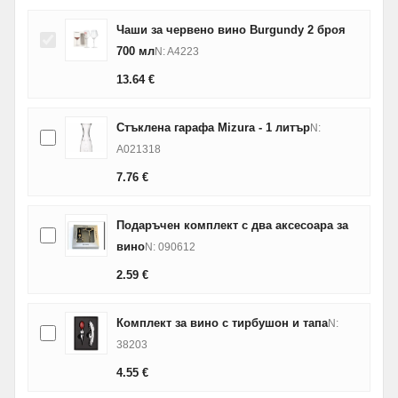
Чаши за червено вино Burgundy 2 броя
700 мл
N: A4223
13.64
€
Стъклена гарафа Mizura - 1 литър
N:
A021318
7.76
€
Подаръчен комплект с два аксесоара за
вино
N: 090612
2.59
€
Комплект за вино с тирбушон и тапа
N:
38203
4.55
€