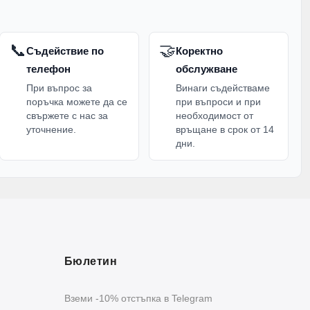
📞
🤝
Съдействие по
Коректно
телефон
обслужване
При въпрос за
Винаги съдействаме
поръчка можете да се
при въпроси и при
свържете с нас за
необходимост от
уточнение.
връщане в срок от 14
дни.
Бюлетин
Вземи -10% отстъпка в Telegram