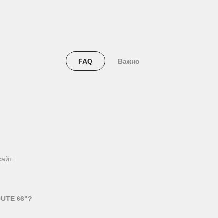
FAQ
Важно
айт.
OUTE 66"?