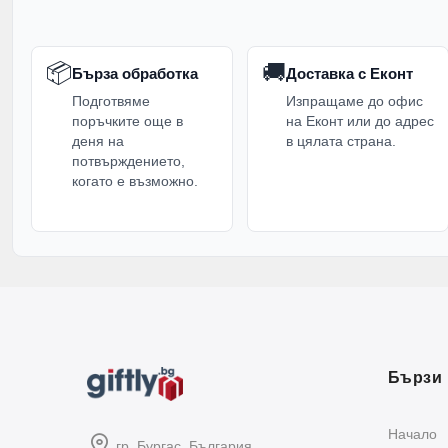
📦
🚚
Бърза обработка
Доставка с Еконт
Подготвяме
Изпращаме до офис
поръчките още в
на Еконт или до адрес
деня на
в цялата страна.
потвърждението,
когато е възможно.
Бързи 
Начало
гр. Бургас, България