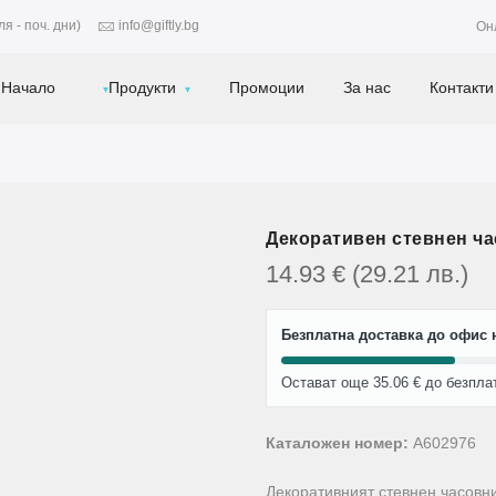
я - поч. дни)
info@giftly.bg
Он
Начало
Продукти
Промоции
За нас
Контакти
Декоративен стевнен ча
14.93
€
(29.21
лв.
)
Безплатна доставка до офис н
Остават още 35.06 € до безпла
Каталожен номер:
A602976
Декоративният стевнен часовни