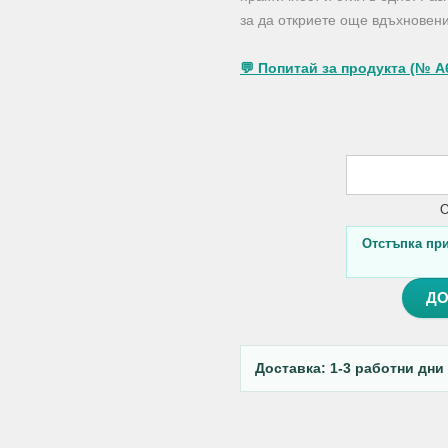
за да откриете още вдъхновени
💬 Попитай за продукта (№ A
О
Отстъпка при 
ДО
Доставка: 1-3 работни дни