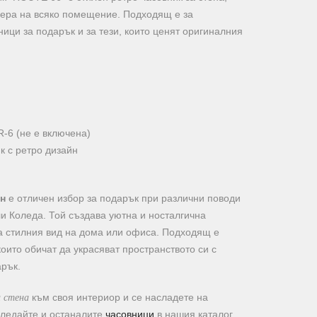
ера на всяко помещение. Подходящ е за
ици за подарък и за тези, които ценят оригиналния
R-6 (не е включена)
к с ретро дизайн
н
е отличен избор за подарък при различни поводи
и Коледа. Той създава уютна и носталгична
а стилния вид на дома или офиса. Подходящ е
 които обичат да украсяват пространството си с
арък.
а стена
към своя интериор и се насладете на
згледайте и останалите
часовници
в нашия каталог,