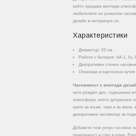
който придава винтидж атмосф
любителите на уникални часовн
дизайн в интериора си.
Характеристики
Диаметър: 33 см
Работи с батерия: АА-1, 5v, 
Декоративен стенен часовни
Опакован в картонена кутия
Часовникът с винтидж дизай
като рожден ден, годишнина ил
атмосфера, която допринася з
както за мъже, така и за жени,
декоративни часовници за под
ретро часовник з
Добавете този
практичност и стил в едно. Ра