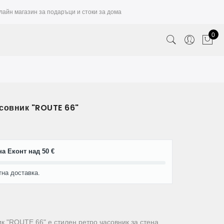
лайн магазин за подаръци и стоки за дома
0
совник "ROUTE 66"
а Еконт над 50 €
тна доставка.
к "ROUTE 66" е стилен ретро часовник за стена,