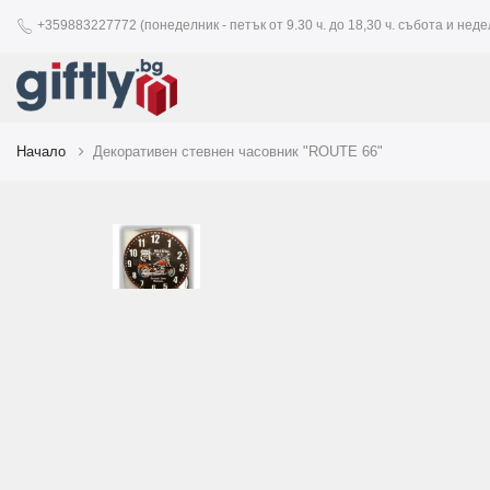
+359883227772 (понеделник - петък от 9.30 ч. до 18,30 ч. събота и недел
Начало
Декоративен стевнен часовник "ROUTE 66"