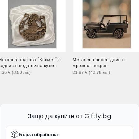
Метална подкова "Късмет" с
Метален военен джип с
надпис в подаръчна кутия
мрежест покрив
4.35
€
(8.50
лв.
)
21.87
€
(42.78
лв.
)
Защо да купите от Giftly.bg
📦
Бърза обработка