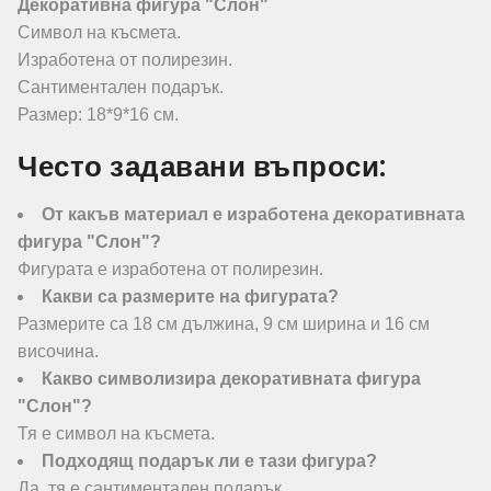
Декоративна фигура "Слон"
Символ на късмета.
Изработена от полирезин.
Сантиментален подарък.
Размер: 18*9*16 см.
Често задавани въпроси:
От какъв материал е изработена декоративната
фигура "Слон"?
Фигурата е изработена от полирезин.
Какви са размерите на фигурата?
Размерите са 18 см дължина, 9 см ширина и 16 см
височина.
Какво символизира декоративната фигура
"Слон"?
Тя е символ на късмета.
Подходящ подарък ли е тази фигура?
Да, тя е сантиментален подарък.