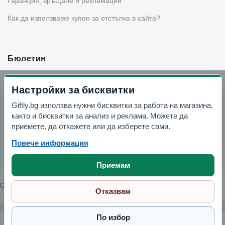
Гаранция, връщане и рекламации
Как да използваме купон за отстъпка в сайта?
Бюлетин
Вземи -10% отстъпка в Telegram
Настройки за бисквитки
Giftly.bg използва нужни бисквитки за работа на магазина,
Отвори Telegram
както и бисквитки за анализ и реклама. Можете да
приемете, да откажете или да изберете сами.
Повече информация
Приемам
Copyright © 2026 GIFTLY.BG. All rights reserved.
Отказвам
По избор
Декоративна фигура "Слон"