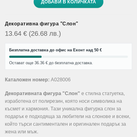
ДОБАВИ В КОЛИЧКАТА
Декоративна фигура "Слон"
13.64
€
(26.68
лв.
)
Безплатна доставка до офис на Еконт над 50 €
Остават още 36.36 € до безплатна доставка.
Каталожен номер:
A028006
Декоративната фигура "Слон"
е стилна статуетка,
изработена от полирезин, която носи символика на
късмет и хармония. Тази уникална фигурка слон за
подарък е подходяща за любители на слонове и всеки,
който търси сантиментален и оригинален подарък за
жена или мъж.