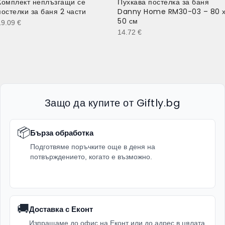
Комплект неплъзгащи се
Пухкава постелка за баня
постелки за баня 2 части
Danny Home RM30-03 – 80 
50 см
19.09
€
14.72
€
Защо да купите от Giftly.bg
📦
Бърза обработка
Подготвяме поръчките още в деня на
потвърждението, когато е възможно.
🚚
Доставка с Еконт
Изпращаме до офис на Еконт или до адрес в цялата