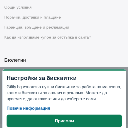
Общи условия
Поръчки, доставки и плащане
Гаранция, връщане и рекламации
Как да използваме купон за отстъпка в сайта?
Бюлетин
Вземи -10% отстъпка в Telegram
Настройки за бисквитки
Giftly.bg използва нужни бисквитки за работа на магазина,
Отвори Telegram
както и бисквитки за анализ и реклама. Можете да
приемете, да откажете или да изберете сами.
Повече информация
Приемам