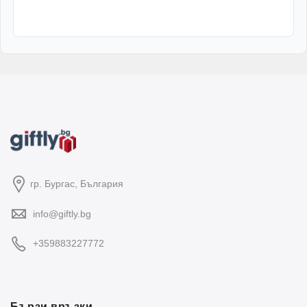
гр. Бургас, България
info@giftly.bg
+359883227772
Бързи връзки