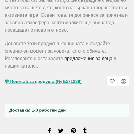
детска палатка за игра
С тази
ще създадете специално
място за вашето дете, което насърчава творчеството и
активната игра. Освен това, тя допринася за приятна и
забавна атмосфера, която малките ще обичат да
посещават отново и отново.
Добавете този продукт в кошницата и създайте
специален момент за човека, когото обичате.
Разгледайте и останалите
предложения за деца
в
нашия каталог.
💬 Попитай за продукта (№ E571238)
Доставка: 1-3 работни дни