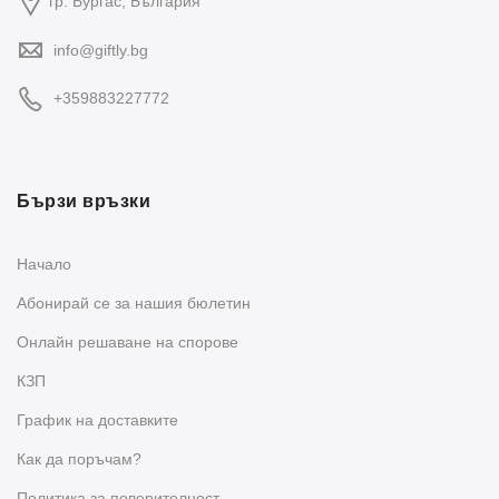
гр. Бургас, България
info@giftly.bg
+359883227772
Бързи връзки
Начало
Абонирай се за нашия бюлетин
Oнлайн решаване на спорове
КЗП
График на доставките
Как да поръчам?
Политика за поверителност