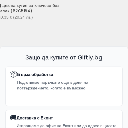
Дървена кутия за ключове без
капак (62C5154)
10.35
€
(20.24
лв.
)
Защо да купите от Giftly.bg
📦
Бърза обработка
Подготвяме поръчките още в деня на
потвърждението, когато е възможно.
🚚
Доставка с Еконт
Изпращаме до офис на Еконт или до адрес в цялата