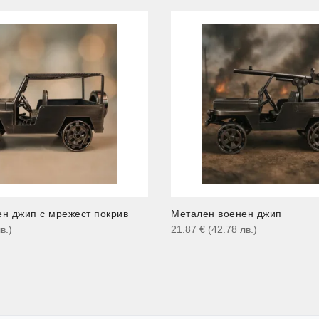
н джип с мрежест покрив
Метален военен джип
в.
)
21.87
€
(42.78
лв.
)