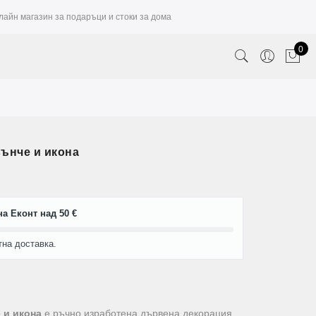
лайн магазин за подаръци и стоки за дома
0
ънче и икона
а Еконт над 50 €
тна доставка.
 и икона
е ръчно изработена дървена декорация,