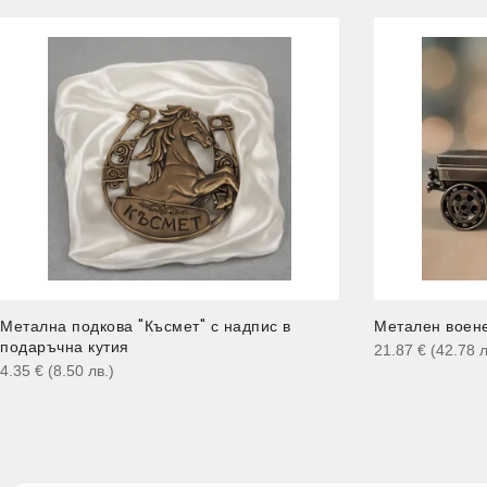
Метална подкова "Късмет" с надпис в
Метален воене
подаръчна кутия
21.87
€
(42.78
л
4.35
€
(8.50
лв.
)