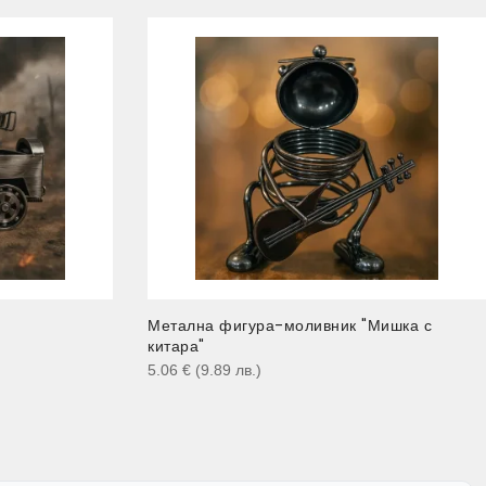
Метална фигура-моливник "Мишка с
китара"
5.06
€
(9.89
лв.
)