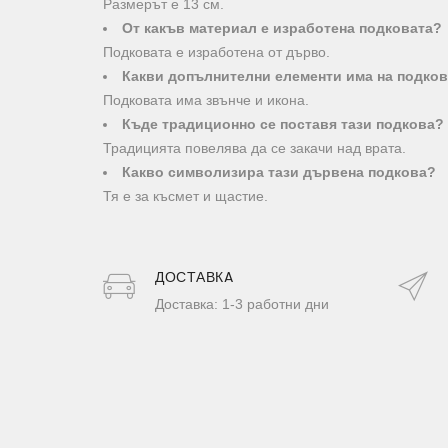
Размерът е 13 см.
От какъв материал е изработена подковата?
Подковата е изработена от дърво.
Какви допълнителни елементи има на подко
Подковата има звънче и икона.
Къде традиционно се поставя тази подкова?
Традицията повелява да се закачи над врата.
Какво символизира тази дървена подкова?
Тя е за късмет и щастие.
ДОСТАВКA
Доставка: 1-3 работни дни