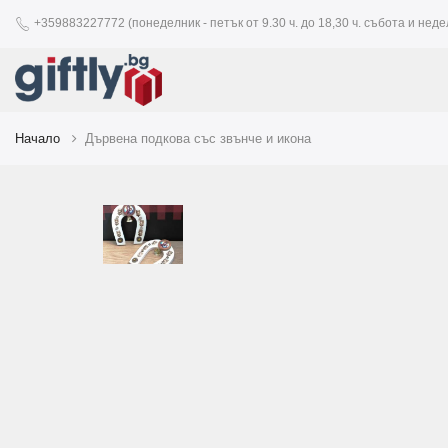
+359883227772 (понеделник - петък от 9.30 ч. до 18,30 ч. събота и недел
Начало
Дървена подкова със звънче и икона