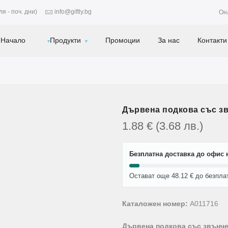
я - поч. дни)
info@giftly.bg
Он
Начало
Продукти
Промоции
За нас
Контакти
Дървена подкова със зв
1.88
€
(3.68
лв.
)
Безплатна доставка до офис н
Остават още 48.12 € до безпла
Каталожен номер:
A011716
Дървена подкова със звънче