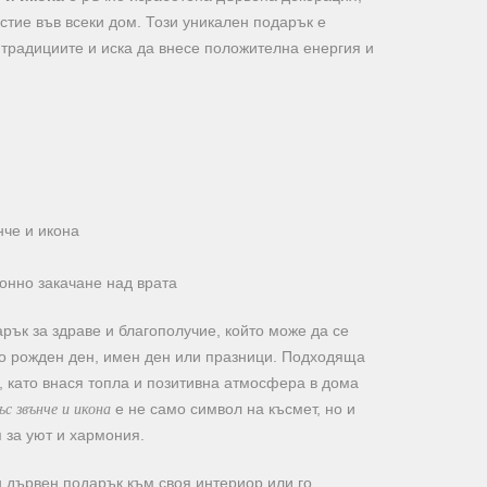
астие във всеки дом. Този уникален подарък е
 традициите и иска да внесе положителна енергия и
нче и икона
онно закачане над врата
рък за здраве и благополучие, който може да се
то рожден ден, имен ден или празници. Подходяща
и, като внася топла и позитивна атмосфера в дома
с звънче и икона
е не само символ на късмет, но и
я за уют и хармония.
н дървен подарък към своя интериор или го