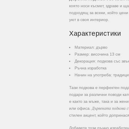
която носи късмет, здраве и щ
подходящ за всеки, който цени
уют в своя интериор.
Характеристики
Материал: дърво
Размер: височина 13 см
Декорация: подкова със звъ
Ръчна изработка
Начин на употреба: традици
Тази подкова е перфектен пода
подари за различни поводи ка
е както за мъже, така и за жен
Дървената подкова съ
или офиса.
стилен акцент, който допринас
Добавете този ръчно изработе