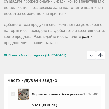
създадете професионални украси, които впечатляват с
детайл и стил, независимо дали подготвяте празничен
десерт за семейство или приятели.
Добавете този продукт в своя комплект за декориране
на торти и се насладете на удобството и креативността,
които предлага. Разгледайте и останалите
разни
предложения в нашия каталог.
💬 Попитай за продукта (№ E348401)
Често купувани заедно
Форма за розети с 4 накрайника
N: E348401
5.12
€
(10.01
лв.
)