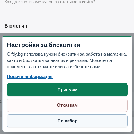
Как да използваме купон за отстъпка в сайта?
Бюлетин
Вземи -10% отстъпка в Telegram
Настройки за бисквитки
Giftly.bg използва нужни бисквитки за работа на магазина,
Отвори Telegram
както и бисквитки за анализ и реклама. Можете да
приемете, да откажете или да изберете сами.
Повече информация
Приемам
Copyright © 2026 GIFTLY.BG. All rights reserved.
Отказвам
По избор
Форма за розети с 4 накрайника
5.12 € / 10.01 лв.
Поръчай