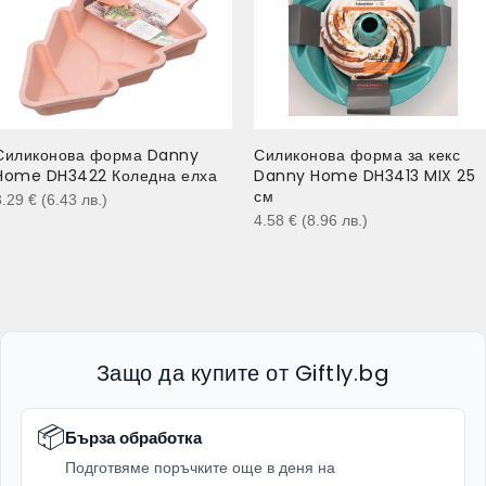
Силиконова форма Danny
Силиконова форма за кекс
Home DH3422 Коледна елха
Danny Home DH3413 MIX 25
см
3.29
€
(6.43
лв.
)
4.58
€
(8.96
лв.
)
Защо да купите от Giftly.bg
📦
Бърза обработка
Подготвяме поръчките още в деня на