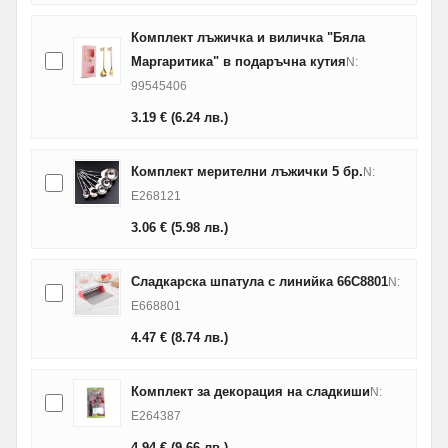
Комплект лъжичка и виличка "Бяла
Маргаритика" в подаръчна кутия
N:
99545406
3.19
€
(6.24
лв.
)
Комплект мерителни лъжички 5 бр.
N:
E268121
3.06
€
(5.98
лв.
)
Сладкарска шпатула с линийка 66C8801
N:
E668801
4.47
€
(8.74
лв.
)
Комплект за декорация на сладкиши
N:
E264387
4.94
€
(9.66
лв.
)