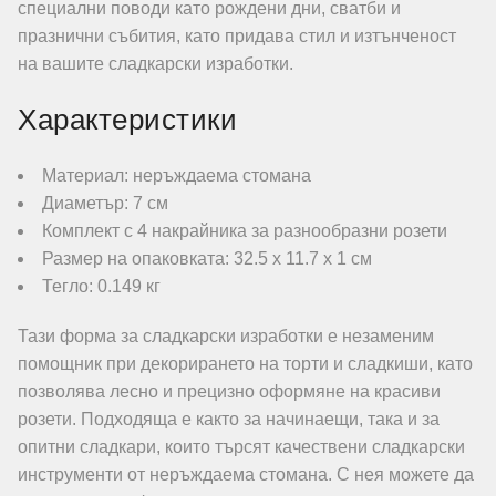
специални поводи като рождени дни, сватби и
празнични събития, като придава стил и изтънченост
на вашите сладкарски изработки.
Характеристики
Материал: неръждаема стомана
Диаметър: 7 см
Комплект с 4 накрайника за разнообразни розети
Размер на опаковката: 32.5 x 11.7 x 1 см
Тегло: 0.149 кг
Тази форма за сладкарски изработки е незаменим
помощник при декорирането на торти и сладкиши, като
позволява лесно и прецизно оформяне на красиви
розети. Подходяща е както за начинаещи, така и за
опитни сладкари, които търсят качествени сладкарски
инструменти от неръждаема стомана. С нея можете да