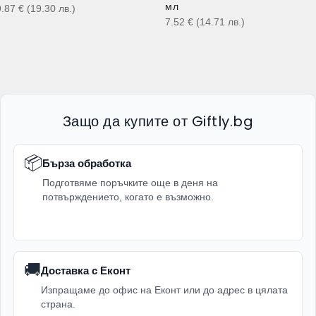
мл
9.87
€
(19.30
лв.
)
7.52
€
(14.71
лв.
)
Защо да купите от Giftly.bg
📦
Бърза обработка
Подготвяме поръчките още в деня на
потвърждението, когато е възможно.
🚚
Доставка с Еконт
Изпращаме до офис на Еконт или до адрес в цялата
страна.