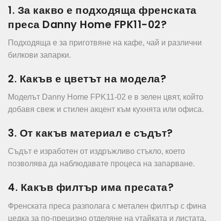
1. За какво е подходяща френската
преса Danny Home FPK11-02?
Подходяща е за приготвяне на кафе, чай и различни
билкови запарки.
2. Какъв е цветът на модела?
Моделът Danny Home FPK11-02 е в зелен цвят, който
добавя свеж и стилен акцент към кухнята или офиса.
3. От какъв материал е съдът?
Съдът е изработен от издръжливо стъкло, което
позволява да наблюдавате процеса на запарване.
4. Какъв филтър има пресата?
Френската преса разполага с метален филтър с фина
цедка за по-прецизно отделяне на утайката и листата.