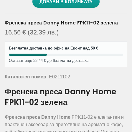
ДОБАВИ В КОЛИЧКАТА
Френска преса Danny Home FPK11-02 зелена
16.56
€
(32.39
лв.
)
Безплатна доставка до офис на Еконт над 50 €
Остават още 33.44 € до безплатна доставка.
Каталожен номер:
E0211102
Френска преса Danny Home
FPK11-02 зелена
Френска преса Danny Home
FPK11-02 е елегантен и
практичен аксесоар за приготвяне на ароматно кафе,
чай и билкови запарки у дома или в офиса. Моделът