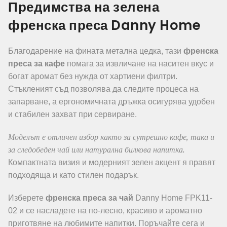
Предимства на зелена
френска преса Danny Home
Благодарение на фината метална цедка, тази
френска
преса за кафе
помага за извличане на наситен вкус и
богат аромат без нужда от хартиени филтри.
Стъкленият съд позволява да следите процеса на
запарване, а ергономичната дръжка осигурява удобен
и стабилен захват при сервиране.
Моделът е отличен избор както за сутрешно кафе, така и
за следобеден чай или натурална билкова напитка.
Компактната визия и модерният зелен акцент я правят
подходяща и като стилен подарък.
Изберете
френска преса за чай
Danny Home FPK11-
02 и се насладете на по-лесно, красиво и ароматно
приготвяне на любимите напитки. Поръчайте сега и