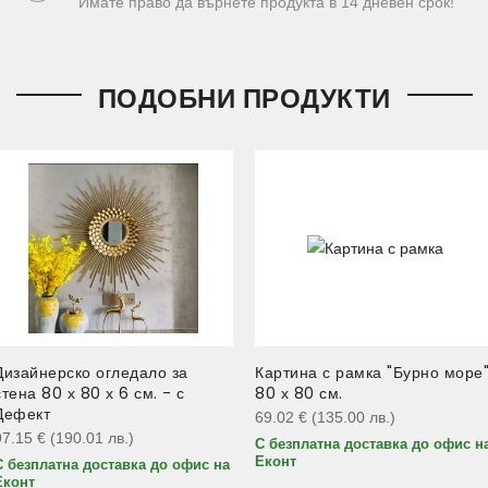
Имате право да върнете продукта в 14 дневен срок!
ПОДОБНИ ПРОДУКТИ
Дизайнерско огледало за
Картина с рамка "Бурно море
стена 80 х 80 х 6 см. - с
80 х 80 см.
Дефект
69.02
€
(135.00
лв.
)
97.15
€
(190.01
лв.
)
С безплатна доставка до офис н
Еконт
С безплатна доставка до офис на
Еконт