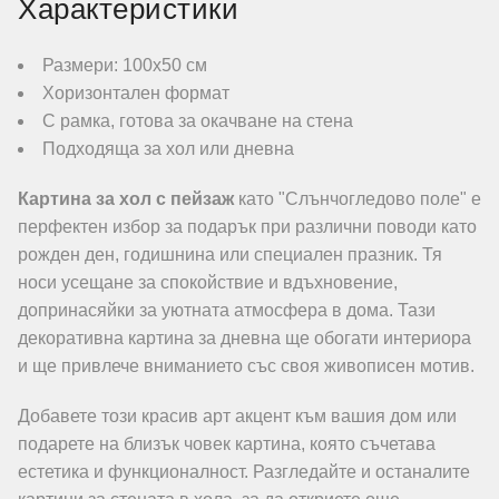
Характеристики
Размери: 100х50 см
Хоризонтален формат
С рамка, готова за окачване на стена
Подходяща за хол или дневна
Картина за хол с пейзаж
като "Слънчогледово поле" е
перфектен избор за подарък при различни поводи като
рожден ден, годишнина или специален празник. Тя
носи усещане за спокойствие и вдъхновение,
допринасяйки за уютната атмосфера в дома. Тази
декоративна картина за дневна ще обогати интериора
и ще привлече вниманието със своя живописен мотив.
Добавете този красив арт акцент към вашия дом или
подарете на близък човек картина, която съчетава
естетика и функционалност. Разгледайте и останалите