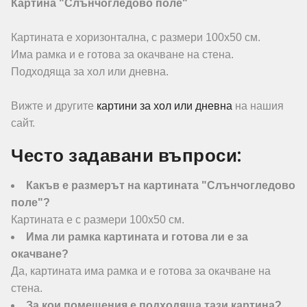
Картина "Слънчогледово поле"
Картината е хоризонтална, с размери 100х50 см.
Има рамка и е готова за окачване на стена.
Подходяща за хол или дневна.
Вижте и другите
картини за хол или дневна
на нашия
сайт.
Често задавани въпроси:
Какъв е размерът на картината "Слънчогледово
поле"?
Картината е с размери 100х50 см.
Има ли рамка картината и готова ли е за
окачване?
Да, картината има рамка и е готова за окачване на
стена.
За кои помещения е подходяща тази картина?