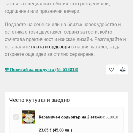
така и за специални събития като рождени дни,
годишнини или празнични вечери.
Подарете на себе си или на близък човек удобство и
естетика с този двуетажен сервиз за гости, който
съчетава практичност и изискан дизайн. Разгледайте и
останалите
плата и ордьоври
в нашия каталог, за да
откриете още идеи за стилно сервиране.
💬 Попитай за продукта (№ 518018)
Често купувани заедно
Керамичен ордьовър на 2 етажа
N: 518018
23.05
€
(45.08
лв.
)