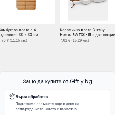
Бамбуково плато с 4
Керамично плато Danny
отделения 30 x 30 см
Home BWT30-16 с две секци
5.70
€
(11.15
лв.
)
7.82
€
(15.29
лв.
)
Защо да купите от Giftly.bg
📦
Бърза обработка
Подготвяме поръчките още в деня на
потвърждението, когато е възможно.