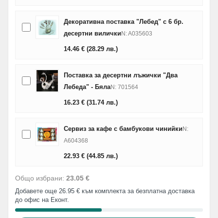
Декоративна поставка "Лебед" с 6 бр.
десертни вилички
N: A035603
14.46
€
(28.29
лв.
)
Поставка за десертни лъжички "Два
Лебеда" - Бяла
N: 701564
16.23
€
(31.74
лв.
)
Сервиз за кафе с бамбукови чинийки
N:
A604368
22.93
€
(44.85
лв.
)
Общо избрани:
23.05 €
Добавете още 26.95 € към комплекта за безплатна доставка
до офис на Еконт.