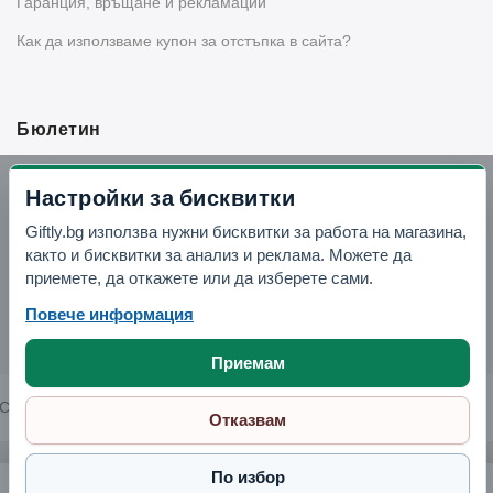
Гаранция, връщане и рекламации
Как да използваме купон за отстъпка в сайта?
Бюлетин
Вземи -10% отстъпка в Telegram
Настройки за бисквитки
Giftly.bg използва нужни бисквитки за работа на магазина,
Отвори Telegram
както и бисквитки за анализ и реклама. Можете да
приемете, да откажете или да изберете сами.
Повече информация
Приемам
Copyright © 2026 GIFTLY.BG. All rights reserved.
Отказвам
По избор
Керамична кашпа "Прасенце"