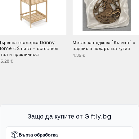
Дървена етажерка Danny
Метална подкова "Късмет" с
Home с 2 нива – естествен
надпис в подаръчна кутия
стил и практичност
4.35
€
25.28
€
Защо да купите от Giftly.bg
📦
Бърза обработка