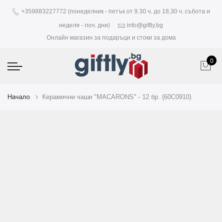
+359883227772 (понеделник - петък от 9.30 ч. до 18,30 ч. събота и
неделя - поч. дни)
info@giftly.bg
Онлайн магазин за подаръци и стоки за дома
0
Начало
Керамични чаши "MACARONS" - 12 бр. (60C0910)