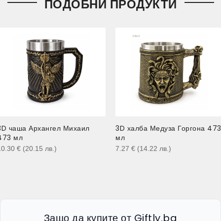
ПОДОБНИ ПРОДУКТИ
3D чаша Архангел Михаил
3D халба Медуза Горгона 47
473 мл
мл
10.30
€
(20.15
лв.
)
7.27
€
(14.22
лв.
)
Защо да купите от Giftly.bg