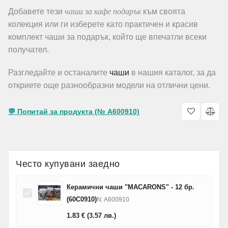
чаши за кафе подарък
Добавете тези
към своята
колекция или ги изберете като практичен и красив
комплект чаши за подарък, който ще впечатли всеки
получател.
Разгледайте и останалите
чаши
в нашия каталог, за да
откриете още разнообразни модели на отлични цени.
💬 Попитай за продукта (№ A600910)
Често купувани заедно
Керамични чаши "MACARONS" - 12 бр.
(60C0910)
N: A600910
1.83
€
(3.57
лв.
)