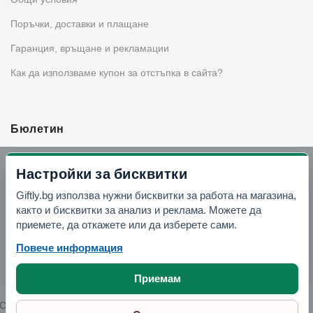
Поръчки, доставки и плащане
Гаранция, връщане и рекламации
Как да използваме купон за отстъпка в сайта?
Бюлетин
Вземи -10% отстъпка в Telegram
Настройки за бисквитки
Giftly.bg използва нужни бисквитки за работа на магазина,
Отвори Telegram
както и бисквитки за анализ и реклама. Можете да
приемете, да откажете или да изберете сами.
Повече информация
Приемам
Copyright © 2026 GIFTLY.BG. All rights reserved.