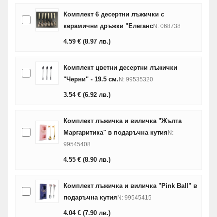
Комплект 6 десертни лъжички с
керамични дръжки "Елеганс
N: 068738
4.59
€
(8.97
лв.
)
Комплект цветни десертни лъжички
"Черни" - 19.5 см.
N: 99535320
3.54
€
(6.92
лв.
)
Комплект лъжичка и виличка "Жълта
Маргаритика" в подаръчна кутия
N:
99545408
4.55
€
(8.90
лв.
)
Комплект лъжичка и виличка "Pink Ball" в
подаръчна кутия
N: 99545415
4.04
€
(7.90
лв.
)