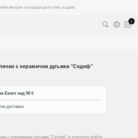
лайн магазин за подаръци и стоки за дома
0
лички с керамични дръжки "Седеф"
а Еконт над 50 €
тна доставка.
ички с керамични дръжки "Седеф" е идеален избор