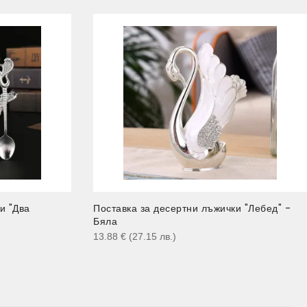
и "Два
Поставка за десертни лъжички "Лебед" -
Бяла
13.88
€
(27.15
лв.
)