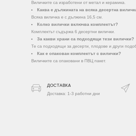
Виличките са изработени от метал и керамика.
Каква е дължината на всяка десертна виличк
Всяка виличка е с дължина 16,5 см.
Колко вилички включва комплектът?
Комплектът съдържа 6 десертни вилички.
За какви храни са подходящи тези вилички?
Те са подходящи за десерти, плодове и други подо
Как е опакован комплектът с вилички?
Виличките са опаковани в ПВЦ пакет.
ДОСТАВКA
Доставка: 1-3 работни дни