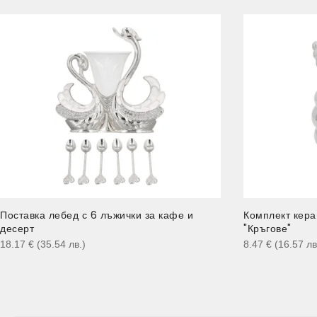
Поставка лебед с 6 лъжички за кафе и
Комплект кера
десерт
"Кръгове"
18.17
€
(35.54
лв.
)
8.47
€
(16.57
лв