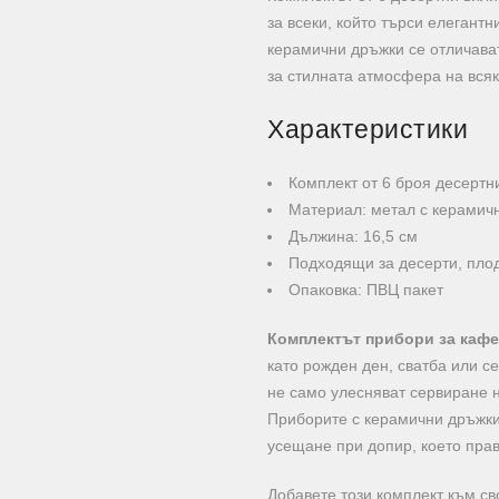
за всеки, който търси елегантн
керамични дръжки се отличават
за стилната атмосфера на вся
Характеристики
Комплект от 6 броя десертн
Материал: метал с керамич
Дължина: 16,5 см
Подходящи за десерти, пло
Опаковка: ПВЦ пакет
Комплектът прибори за кафе
като рожден ден, сватба или с
не само улесняват сервиране н
Приборите с керамични дръжки
усещане при допир, което пра
Добавете този комплект към св