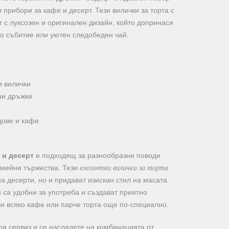
и прибори за кафе и десерт. Тези вилички за торта с
 с луксозен и оригинален дизайн, който допринася
ко събитие или уютен следобеден чай.
и вилички
ни дръжки
дове и кафе
 и десерт
е подходящ за разнообразни поводи
елегантни вилички за торта
емейни тържества. Тези
а десерти, но и придават изискан стил на масата.
 са удобни за употреба и създават приятно
ви всяко кафе или парче торта още по-специално.
оя сервиз и се насладете на комбинацията от