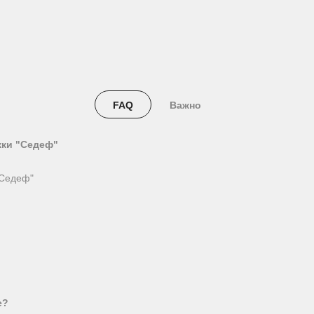
FAQ
Важно
жки "Седеф"
"Седеф"
е?