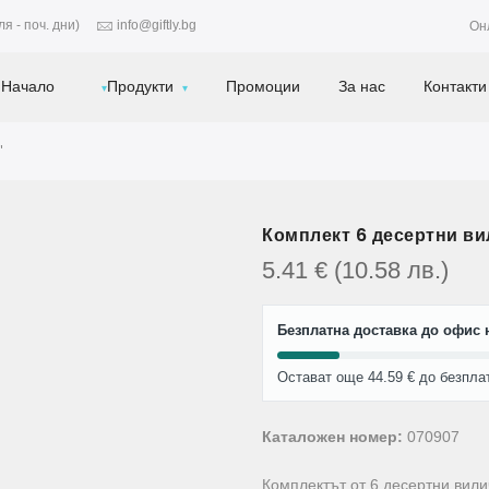
я - поч. дни)
info@giftly.bg
Он
Начало
Продукти
Промоции
За нас
Контакти
"
Комплект 6 десертни ви
5.41
€
(10.58
лв.
)
Безплатна доставка до офис н
Остават още 44.59 € до безпла
Каталожен номер:
070907
Комплектът от 6 десертни вил