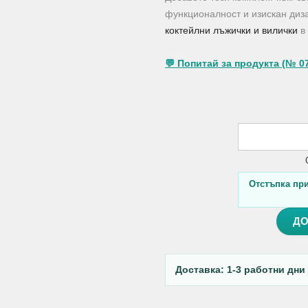
функционалност и изискан диз
коктейлни лъжички и вилички
в 
💬 Попитай за продукта (№ 0
Отстъпка при 
ДО
Доставка: 1-3 работни дни