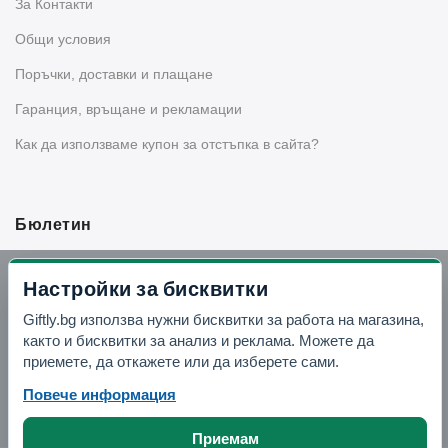
За Контакти
Общи условия
Поръчки, доставки и плащане
Гаранция, връщане и рекламации
Как да използваме купон за отстъпка в сайта?
Бюлетин
Вземи -10% отстъпка в Telegram
Настройки за бисквитки
Giftly.bg използва нужни бисквитки за работа на магазина,
Отвори Telegram
както и бисквитки за анализ и реклама. Можете да
приемете, да откажете или да изберете сами.
Повече информация
Приемам