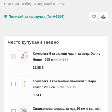
стилният избор и поръчайте сега!
💬 Попитай за продукта (№ A4154)
Често купувани заедно
Комплект 6 стъклени чаши за вода Danny
Home - 355 мл
N: A4154
13.88
€
Комплект 3 коктейлни лъжички "Старо
злато" 20.2 см.
N: 995353015
3.54
€
Силиконова форма за лед 20 см с капак
N: