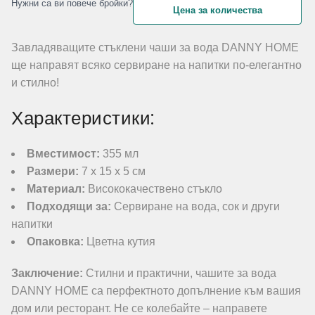
Нужни са ви повече бройки?
Цена за количества
Завладяващите стъклени чаши за вода DANNY HOME
ще направят всяко сервиране на напитки по-елегантно
и стилно!
Характеристики:
Вместимост:
355 мл
Размери:
7 х 15 х 5 см
Материал:
Висококачествено стъкло
Подходящи за:
Сервиране на вода, сок и други
напитки
Опаковка:
Цветна кутия
Заключение:
Стилни и практични, чашите за вода
DANNY HOME са перфектното допълнение към вашия
дом или ресторант. Не се колебайте – направете