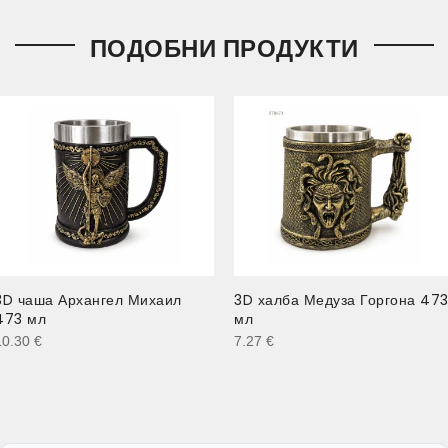
ПОДОБНИ ПРОДУКТИ
3D чаша Архангел Михаил
3D халба Медуза Горгона 47
473 мл
мл
10.30
€
7.27
€