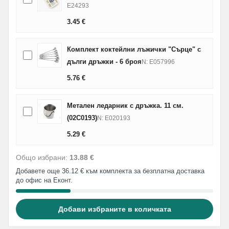
E24293
3.45
€
Комплект коктейлни лъжички "Сърце" с
дълги дръжки - 6 броя
N: E057996
5.76
€
Метален ледарник с дръжка. 11 см.
(02C0193)
N: E020193
5.29
€
Общо избрани:
13.88 €
Добавете още 36.12 € към комплекта за безплатна доставка
до офис на Еконт.
Добави избраните в количката