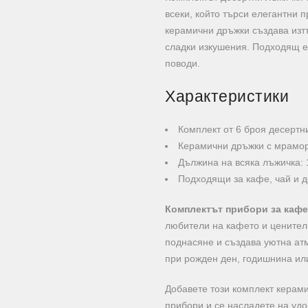
всеки, който търси елегантни п
керамични дръжки създава изт
сладки изкушения. Подходящ е 
поводи.
Характеристики
Комплект от 6 броя десертн
Керамични дръжки с мрамо
Дължина на всяка лъжичка: 
Подходящи за кафе, чай и 
Комплектът прибори за кафе
любители на кафето и ценители
поднасяне и създава уютна ат
при рожден ден, годишнина или
Добавете този комплект керами
прибори и се насладете на удо