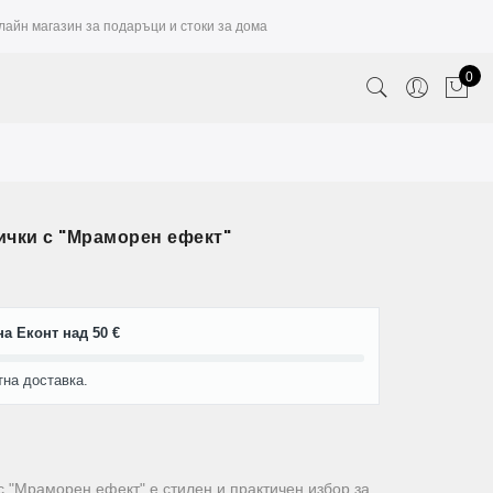
лайн магазин за подаръци и стоки за дома
0
ички с "Мраморен ефект"
а Еконт над 50 €
тна доставка.
 "Мраморен ефект" е стилен и практичен избор за