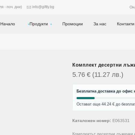
я - поч. дни)
info@giftly.bg
Он
Начало
Продукти
Промоции
За нас
Контакти
Комплект десертни лъж
5.76
€
(11.27
лв.
)
Безплатна доставка до офис н
Остават още 44.24 € до безпла
Каталожен номер:
E063531
Комплектът десертни лъжички с