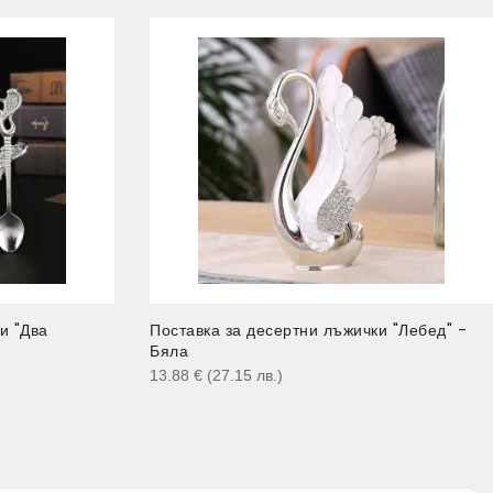
и "Два
Поставка за десертни лъжички "Лебед" -
Бяла
13.88
€
(27.15
лв.
)