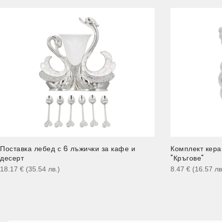
Поставка лебед с 6 лъжички за кафе и
Комплект кера
десерт
"Кръгове"
18.17
€
(35.54
лв.
)
8.47
€
(16.57
лв