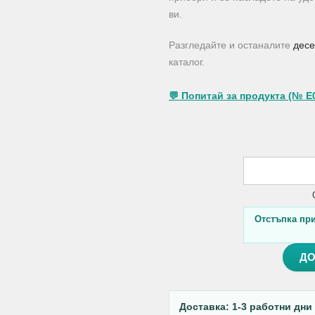
ви.
Разгледайте и останалите
десе
каталог.
💬 Попитай за продукта (№ E
Отстъпка при 
ДО
Доставка: 1-3 работни дни