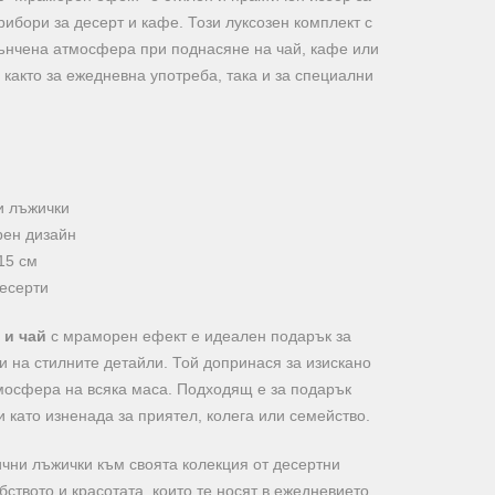
рибори за десерт и кафе. Този луксозен комплект с
ънчена атмосфера при поднасяне на чай, кафе или
както за ежедневна употреба, така и за специални
и лъжички
рен дизайн
15 см
десерти
 и чай
с мраморен ефект е идеален подарък за
 на стилните детайли. Той допринася за изискано
мосфера на всяка маса. Подходящ е за подарък
 като изненада за приятел, колега или семейство.
чни лъжички към своята колекция от десертни
бството и красотата, които те носят в ежедневието