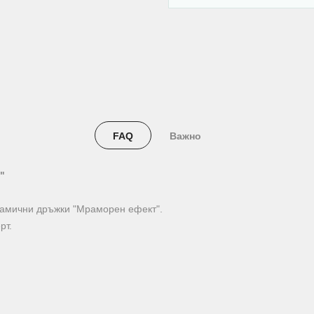
FAQ
Важно
"
ерамични дръжки "Мраморен ефект".
рт.