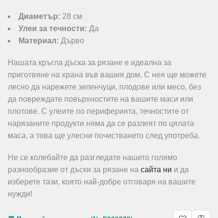
Диаметър:
28 см
Улеи за течности:
Да
Материал:
Дърво
Нашата кръгла дъска за рязане е идеална за
приготвяне на храна във вашия дом. С нея ще можете
лесно да нарежете зеленчуци, плодове или месо, без
да повреждате повърхностите на вашите маси или
плотове. С улеите по периферията, течностите от
нарязаните продукти няма да се разлеят по цялата
маса, а това ще улесни почистването след употреба.
Не се колебайте да разгледате нашето голямо
разнообразие от дъски за рязане на
сайта ни
и да
изберете тази, която най-добре отговаря на вашите
нужди!