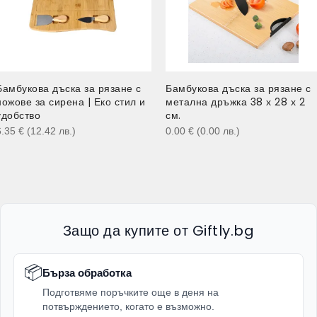
Бамбукова дъска за рязане с
Бамбукова дъска за рязане с
ножове за сирена | Еко стил и
метална дръжка 38 х 28 х 2
удобство
см.
6.35
€
(12.42
лв.
)
0.00
€
(0.00
лв.
)
Защо да купите от Giftly.bg
📦
Бърза обработка
Подготвяме поръчките още в деня на
потвърждението, когато е възможно.